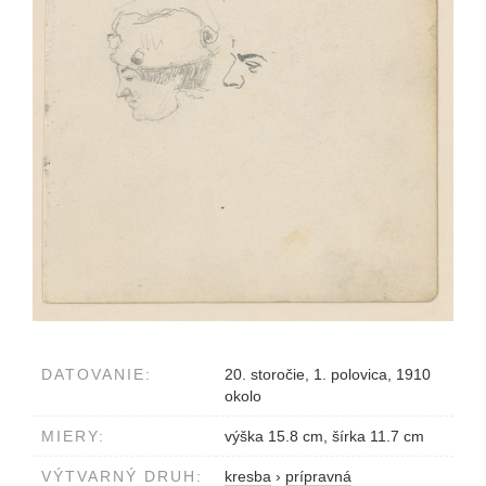
DATOVANIE:
20. storočie, 1. polovica, 1910
okolo
MIERY:
výška 15.8 cm, šírka 11.7 cm
VÝTVARNÝ DRUH:
kresba
›
prípravná