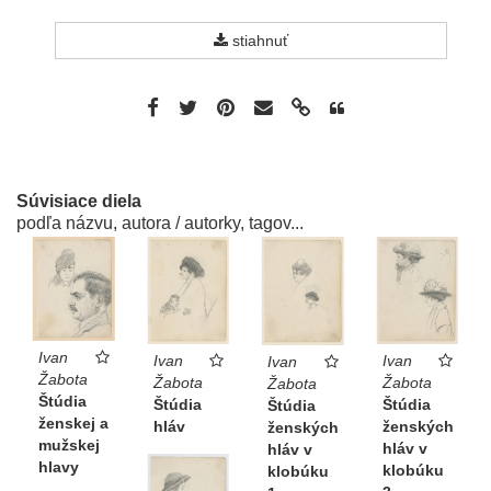
stiahnuť
Súvisiace diela
podľa názvu, autora / autorky, tagov...
Ivan
Ivan
Ivan
Ivan
Žabota
Žabota
Žabota
Žabota
Štúdia
Štúdia
Štúdia
Štúdia
ženskej a
hláv
ženských
ženských
mužskej
hláv v
hláv v
hlavy
klobúku
klobúku