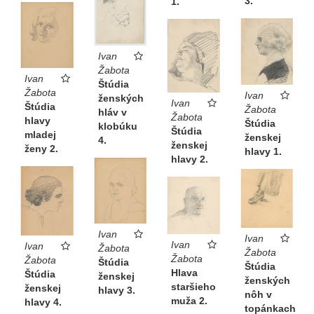
3.
1.
Ivan
Žabota
Ivan
Štúdia
Žabota
Ivan
ženských
Ivan
Štúdia
Žabota
hláv v
Žabota
hlavy
Štúdia
klobúku
Štúdia
mladej
ženskej
4.
ženskej
ženy 2.
hlavy 1.
hlavy 2.
Ivan
Ivan
Ivan
Ivan
Žabota
Žabota
Žabota
Žabota
Štúdia
Štúdia
Hlava
Štúdia
ženskej
ženských
staršieho
ženskej
hlavy 3.
nôh v
muža 2.
hlavy 4.
topánkach