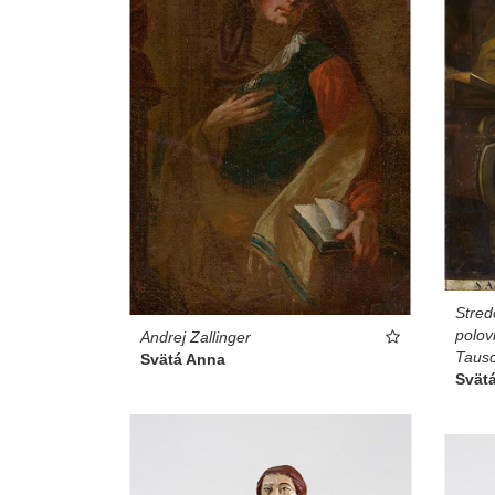
Stred
polov
Andrej Zallinger
Taus
Svätá Anna
Svät