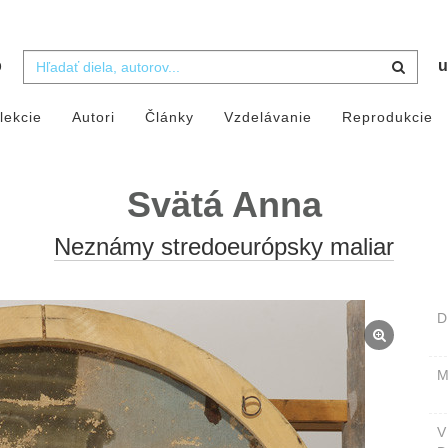
b
u
lekcie
Autori
Články
Vzdelávanie
Reprodukcie
Svätá Anna
Neznámy stredoeurópsky maliar
D
M