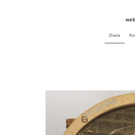
we
Diela
Ko