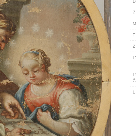
D
Ž
M
T
Z
I
I
Č
L