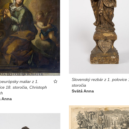
Slovenský rezbár z 1. polovice 
oeurópsky maliar z 1.
storočia
ice 18. storočia, Christoph
Svätá Anna
ch
á Anna