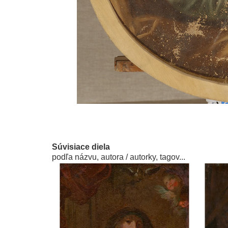
Súvisiace diela
podľa názvu, autora / autorky, tagov...