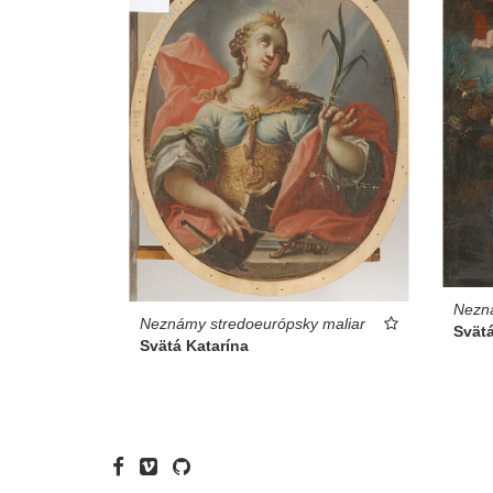
Nezn
Neznámy stredoeurópsky maliar
Svät
Svätá Katarína