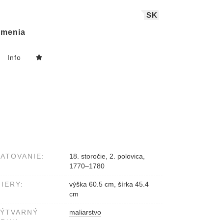
SK
menia
Info
ATOVANIE:
18. storočie, 2. polovica,
1770–1780
IERY:
výška 60.5 cm, šírka 45.4
cm
VÝTVARNÝ
maliarstvo