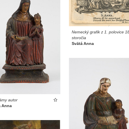
Nemecký grafik z 1. polovice 18
storočia
Svätá Anna
ámy autor
á Anna