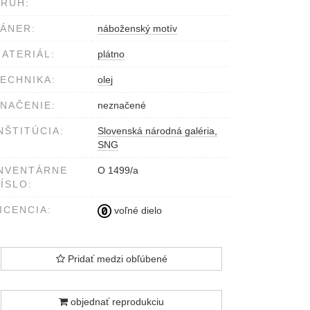
RUH:
ÁNER:
náboženský motív
ATERIÁL:
plátno
ECHNIKA:
olej
NAČENIE:
neznačené
NŠTITÚCIA:
Slovenská národná galéria,
SNG
NVENTÁRNE
O 1499/a
ÍSLO:
ICENCIA:
voľné dielo
Pridať medzi obľúbené
objednať reprodukciu