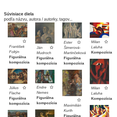
Súvisiace diela
podľa názvu, autora / autorky, tagov...
Milan
Ester
František
Laluha
Šimerová-
Ján
Foltýn
Kompozícia
Martinčeková
Mudroch
Figurálna
Figurálna
Figurálna
kompozícia
kompozícia
kompozícia
Endre
Július
Milan
Nemes
Flache
Laluha
Figurálna
Figurálna
Kompozícia
kompozícia
kompozícia
Maximilián
Kurth
Figurálna