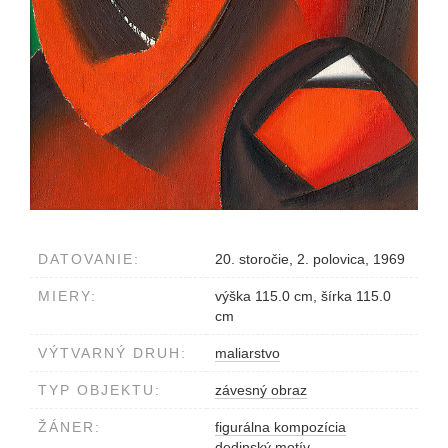
DATOVANIE:
20. storočie, 2. polovica, 1969
MIERY:
výška 115.0 cm, šírka 115.0
cm
VÝTVARNÝ DRUH:
maliarstvo
TYP OBJEKTU:
závesný obraz
ŽÁNER:
figurálna kompozícia
dedinský motív