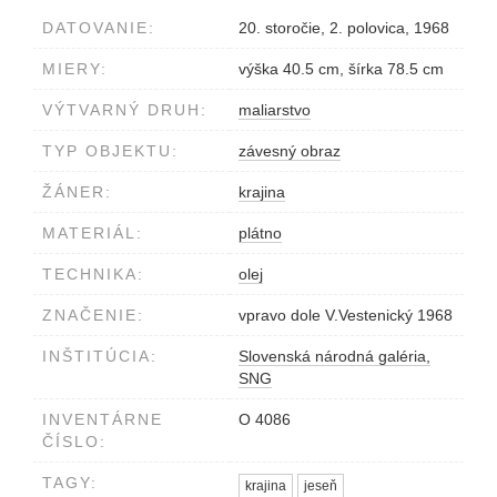
DATOVANIE:
20. storočie, 2. polovica, 1968
MIERY:
výška 40.5 cm, šírka 78.5 cm
VÝTVARNÝ DRUH:
maliarstvo
TYP OBJEKTU:
závesný obraz
ŽÁNER:
krajina
MATERIÁL:
plátno
TECHNIKA:
olej
ZNAČENIE:
vpravo dole V.Vestenický 1968
INŠTITÚCIA:
Slovenská národná galéria,
SNG
INVENTÁRNE
O 4086
ČÍSLO:
TAGY:
krajina
jeseň