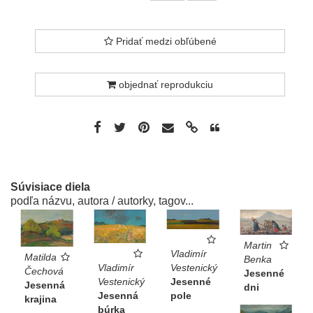
Pridať medzi obľúbené
objednať reprodukciu
Súvisiace diela
podľa názvu, autora / autorky, tagov...
Martin
Vladimír
Matilda
Benka
Vladimír
Vestenický
Čechová
Jesenné
Vestenický
Jesenné
Jesenná
dni
Jesenná
pole
krajina
búrka