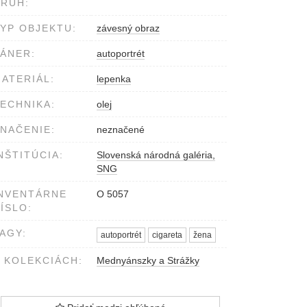
RUH:
YP OBJEKTU:
závesný obraz
ÁNER:
autoportrét
ATERIÁL:
lepenka
ECHNIKA:
olej
NAČENIE:
neznačené
NŠTITÚCIA:
Slovenská národná galéria,
SNG
NVENTÁRNE
O 5057
ÍSLO:
AGY:
autoportrét
cigareta
žena
 KOLEKCIÁCH:
Mednyánszky a Strážky