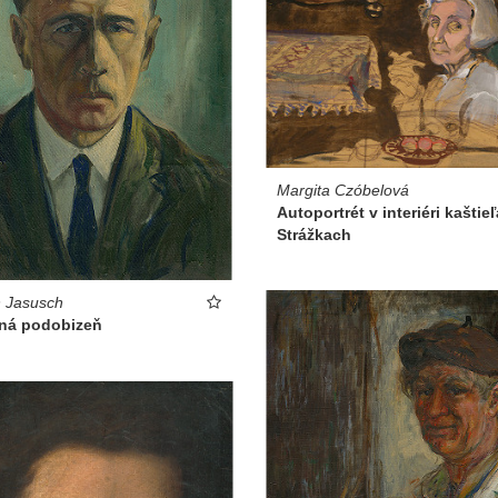
Margita Czóbelová
Autoportrét v interiéri kaštieľ
Strážkach
 Jasusch
tná podobizeň