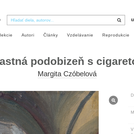
b
u
lekcie
Autori
Články
Vzdelávanie
Reprodukcie
astná podobizeň s cigare
Margita Czóbelová
D
M