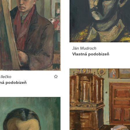
Ján Mudroch
Vlastná podobizeň
 Ilečko
tná podobizeň