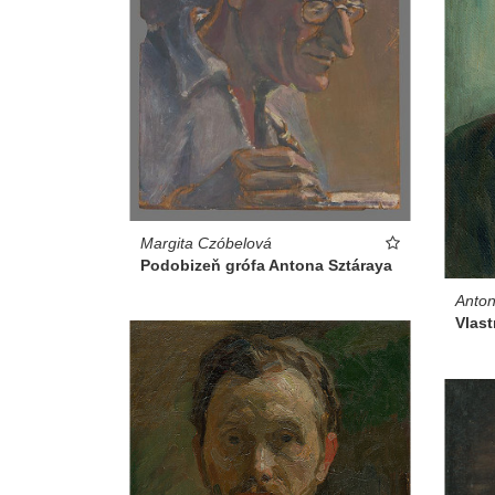
Margita Czóbelová
Podobizeň grófa Antona Sztáraya
Anton
Vlas