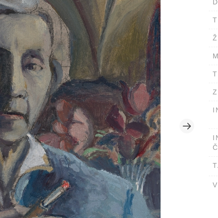
D
T
Ž
M
T
Z
I
I
Č
T
V