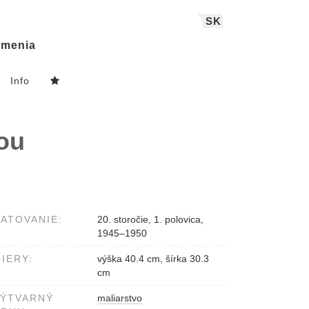
SK
menia
Info
tou
ATOVANIE:
20. storočie, 1. polovica,
1945–1950
IERY:
výška 40.4 cm, šírka 30.3
cm
VÝTVARNÝ
maliarstvo