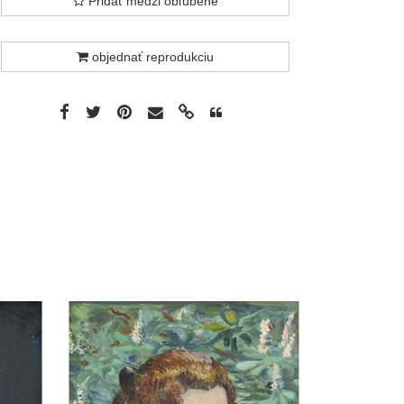
Pridať medzi obľúbené
objednať reprodukciu