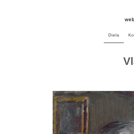
we
Diela
Ko
Vl