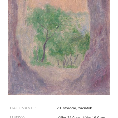
DATOVANIE:
20. storočie, začiatok
MIERY:
výška 24.0 cm, šírka 16.0 cm