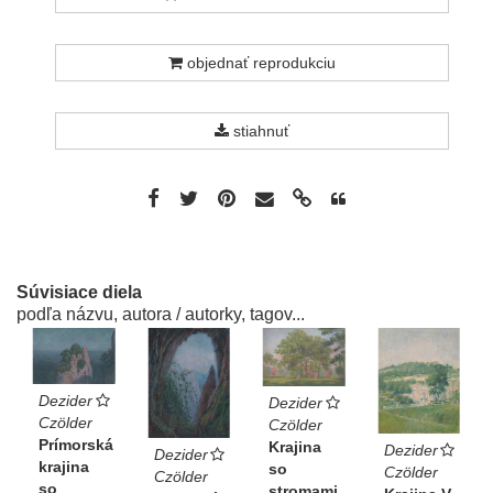
objednať reprodukciu
stiahnuť
Súvisiace diela
podľa názvu, autora / autorky, tagov...
Dezider
Dezider
Czölder
Czölder
Prímorská
Krajina
Dezider
Dezider
krajina
so
Czölder
Czölder
so
stromami