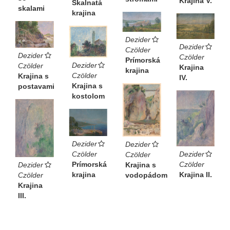
Krajina V.
Skalnatá
skalami
krajina
Dezider
Dezider
Czölder
Dezider
Czölder
Prímorská
Dezider
Czölder
Krajina
krajina
Czölder
Krajina s
IV.
Krajina s
postavami
kostolom
Dezider
Dezider
Dezider
Czölder
Czölder
Czölder
Prímorská
Krajina s
Dezider
Krajina II.
krajina
vodopádom
Czölder
Krajina
III.