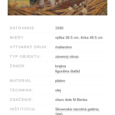
DATOVANIE:
1930
MIERY:
výška 36.5 cm, šírka 48.5 cm
VÝTVARNÝ DRUH:
maliarstvo
TYP OBJEKTU:
závesný obraz
ŽÁNER:
krajina
figurálna štafáž
MATERIÁL:
plátno
TECHNIKA:
olej
ZNAČENIE:
vľavo dole M.Benka
INŠTITÚCIA:
Slovenská národná galéria,
SNG