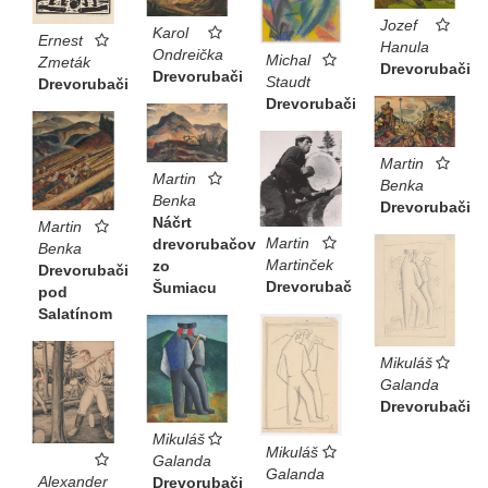
Jozef
Karol
Ernest
Hanula
Ondreička
Michal
Zmeták
Drevorubači
Drevorubači
Staudt
Drevorubači
Drevorubači
Martin
Martin
Benka
Benka
Drevorubači
Náčrt
Martin
Martin
drevorubačov
Benka
Martinček
zo
Drevorubači
Drevorubač
Šumiacu
pod
Salatínom
Mikuláš
Galanda
Drevorubači
Mikuláš
Mikuláš
Galanda
Galanda
Alexander
Drevorubači