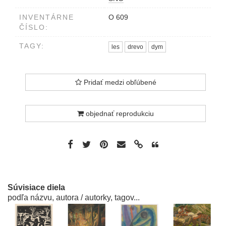
INVENTÁRNE
O 609
ČÍSLO:
TAGY:
les
drevo
dym
Pridať medzi obľúbené
objednať reprodukciu
Súvisiace diela
podľa názvu, autora / autorky, tagov...