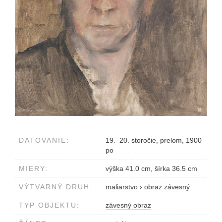
DATOVANIE:
19.–20. storočie, prelom, 1900
po
MIERY:
výška 41.0 cm, šírka 36.5 cm
VÝTVARNÝ DRUH:
maliarstvo
›
obraz závesný
TYP OBJEKTU:
závesný obraz