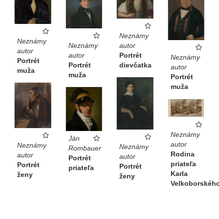
Neznámy
Neznámy
autor
Neznámy
autor
Portrét
autor
Neznámy
Portrét
dievčatka
Portrét
autor
muža
muža
Portrét
muža
Neznámy
Ján
autor
Neznámy
Neznámy
Rombauer
Rodina
autor
autor
Portrét
priateľa
Portrét
Portrét
priateľa
Karla
ženy
ženy
Velkoborskéh