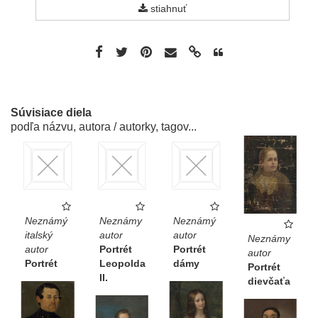
stiahnuť
Súvisiace diela
podľa názvu, autora / autorky, tagov...
Neznámý
Neznámy
Neznámý
italský
autor
autor
Neznámy
autor
Portrét
Portrét
autor
Portrét
Leopolda
dámy
Portrét
II.
dievčaťa