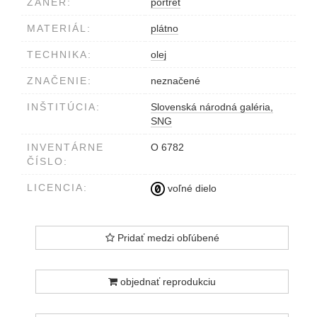
ŽÁNER:
portrét
MATERIÁL:
plátno
TECHNIKA:
olej
ZNAČENIE:
neznačené
INŠTITÚCIA:
Slovenská národná galéria,
SNG
INVENTÁRNE
O 6782
ČÍSLO:
LICENCIA:
voľné dielo
Pridať medzi obľúbené
objednať reprodukciu