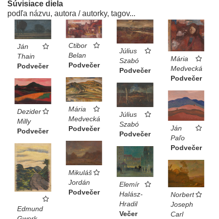
Súvisiace diela
podľa názvu, autora / autorky, tagov...
Ctibor
Ján
Július
Belan
Thain
Mária
Szabó
Podvečer
Podvečer
Medvecká
Podvečer
Podvečer
Mária
Dezider
Július
Medvecká
Milly
Szabó
Ján
Podvečer
Podvečer
Podvečer
Paľo
Podvečer
Mikuláš
Jordán
Elemír
Podvečer
Halász-
Norbert
Hradil
Joseph
Edmund
Večer
Carl
Gwerk