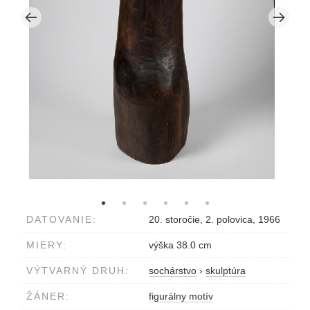
DATOVANIE:
20. storočie, 2. polovica, 1966
MIERY:
výška 38.0 cm
VÝTVARNÝ DRUH:
sochárstvo
›
skulptúra
ŽÁNER:
figurálny motív