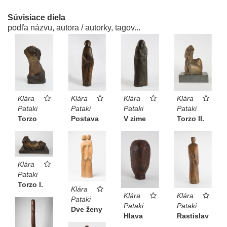
Súvisiace diela
podľa názvu, autora / autorky, tagov...
Klára
Klára
Klára
Klára
Pataki
Pataki
Pataki
Pataki
Torzo
Postava
V zime
Torzo II.
Klára
Pataki
Torzo I.
Klára
Klára
Klára
Pataki
Pataki
Pataki
Dve ženy
Hlava
Rastislav