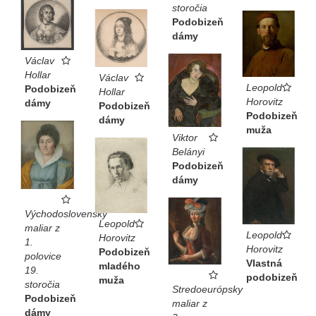
storočia
Podobizeň
dámy
Václav
Hollar
Václav
Leopold
Podobizeň
Hollar
Horovitz
dámy
Podobizeň
Podobizeň
dámy
muža
Viktor
Belányi
Podobizeň
dámy
Východoslovenský
Leopold
maliar z
Leopold
Horovitz
1.
Horovitz
Podobizeň
polovice
Vlastná
mladého
19.
podobizeň
muža
storočia
Stredoeurópsky
Podobizeň
maliar z
dámy