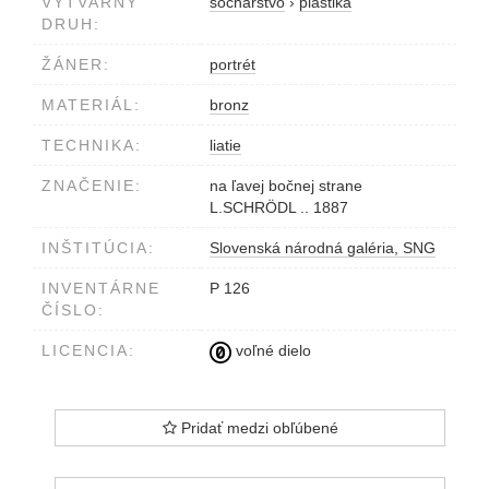
VÝTVARNÝ
sochárstvo
›
plastika
DRUH:
ŽÁNER:
portrét
MATERIÁL:
bronz
TECHNIKA:
liatie
ZNAČENIE:
na ľavej bočnej strane
L.SCHRÖDL .. 1887
INŠTITÚCIA:
Slovenská národná galéria, SNG
INVENTÁRNE
P 126
ČÍSLO:
LICENCIA:
voľné dielo
Pridať medzi obľúbené