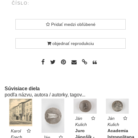
ČÍSLO:
Pridať medzi obľúbené
objednať reprodukciu
Súvisiace diela
podľa názvu, autora / autorky, tagov...
Ján
Ján
Kulich
Kulich
Juro
Academia
Karol
Jánošík -
Istropolitana
Frech
Ján