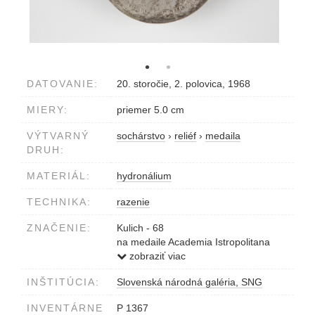
DATOVANIE:
20. storočie, 2. polovica, 1968
MIERY:
priemer 5.0 cm
VÝTVARNÝ
sochárstvo
›
reliéf
›
medaila
DRUH:
MATERIÁL:
hydronálium
TECHNIKA:
razenie
ZNAČENIE:
Kulich - 68
na medaile Academia Istropolitana
Mathias Rex MCD LXV
zobraziť viac
INŠTITÚCIA:
Slovenská národná galéria, SNG
INVENTÁRNE
P 1367