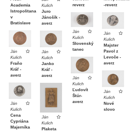
reverz
-reverz
Academia
Kulich
Istropolitana
Juro
v
Jánošík -
Bratislave
averz
Ján
Ján
Kulich
Kulich
Slovenský
Majster
tanec
Pavol z
Ján
Ján
Levoče -
Kulich
Kulich
averz
Fraňo
Janko
Kráľ -
Kráľ -
averz
averz
Ján
Kulich
Ľudovít
Ján
Štúr-
Kulich
averz
Nové
Ján
slovo
Kulich
Cena
Ján
Cypriána
Kulich
Majerníka
Plaketa