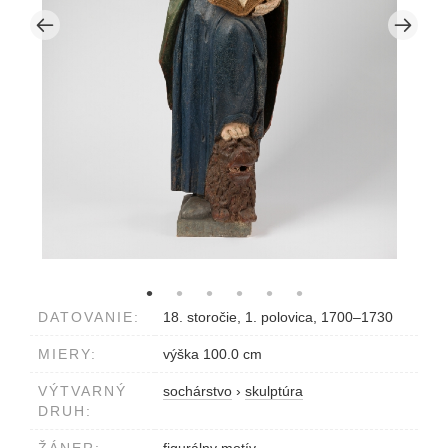
DATOVANIE:
18. storočie, 1. polovica, 1700–1730
MIERY:
výška 100.0 cm
VÝTVARNÝ
sochárstvo
›
skulptúra
DRUH: