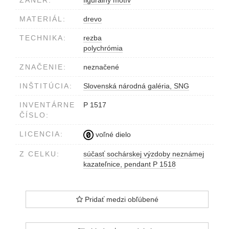
ŽÁNER:
figurálny motív
MATERIÁL:
drevo
TECHNIKA:
rezba
polychrómia
ZNAČENIE:
neznačené
INŠTITÚCIA:
Slovenská národná galéria, SNG
INVENTÁRNE
P 1517
ČÍSLO:
LICENCIA:
voľné dielo
Z CELKU:
súčasť sochárskej výzdoby neznámej
kazateľnice, pendant P 1518
Pridať medzi obľúbené