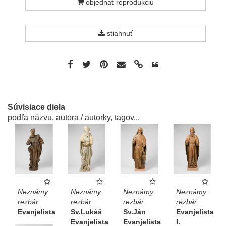
objednať reprodukciu
stiahnuť
Súvisiace diela
podľa názvu, autora / autorky, tagov...
Neznámy
Neznámy
Neznámy
Neznámy
rezbár
rezbár
rezbár
rezbár
Evanjelista
Sv.Lukáš
Sv.Ján
Evanjelista
Evanjelista
Evanjelista
I.