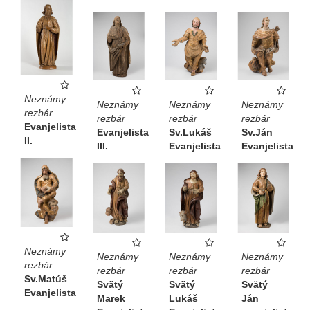
Neznámy
Neznámy
Neznámy
Neznámy
rezbár
rezbár
rezbár
rezbár
Evanjelista
Evanjelista
Sv.Lukáš
Sv.Ján
II.
III.
Evanjelista
Evanjelista
Neznámy
Neznámy
Neznámy
Neznámy
rezbár
rezbár
rezbár
rezbár
Sv.Matúš
Svätý
Svätý
Svätý
Evanjelista
Marek
Lukáš
Ján