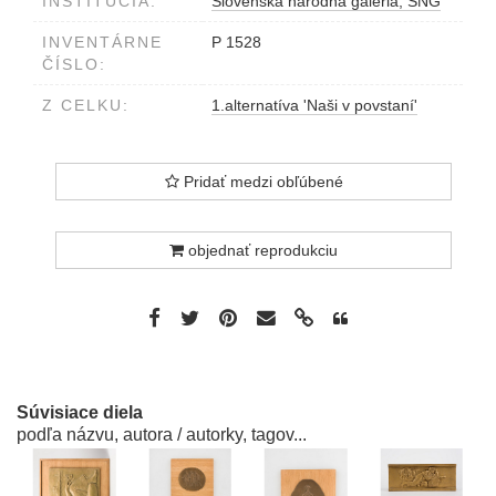
INŠTITÚCIA:
Slovenská národná galéria, SNG
INVENTÁRNE
P 1528
ČÍSLO:
Z CELKU:
1.alternatíva 'Naši v povstaní'
Pridať medzi obľúbené
objednať reprodukciu
Súvisiace diela
podľa názvu, autora / autorky, tagov...