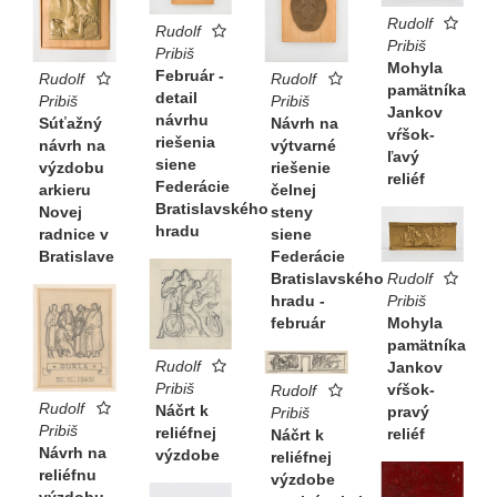
Rudolf
Rudolf
Pribiš
Pribiš
Mohyla
Február -
Rudolf
Rudolf
pamätníka
detail
Pribiš
Pribiš
Jankov
návrhu
Súťažný
Návrh na
vŕšok-
riešenia
návrh na
výtvarné
ľavý
siene
výzdobu
riešenie
reliéf
Federácie
arkieru
čelnej
Bratislavského
Novej
steny
hradu
radnice v
siene
Bratislave
Federácie
Rudolf
Bratislavského
Pribiš
hradu -
Mohyla
február
pamätníka
Rudolf
Jankov
Pribiš
vŕšok-
Rudolf
Rudolf
Náčrt k
pravý
Pribiš
Pribiš
reliéfnej
reliéf
Náčrt k
Návrh na
výzdobe
reliéfnej
reliéfnu
výzdobe