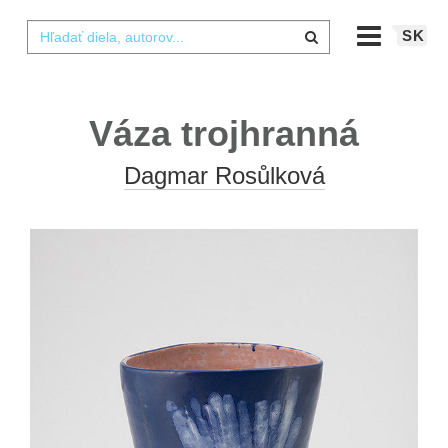
SK
Váza trojhranná
Dagmar Rosůlková