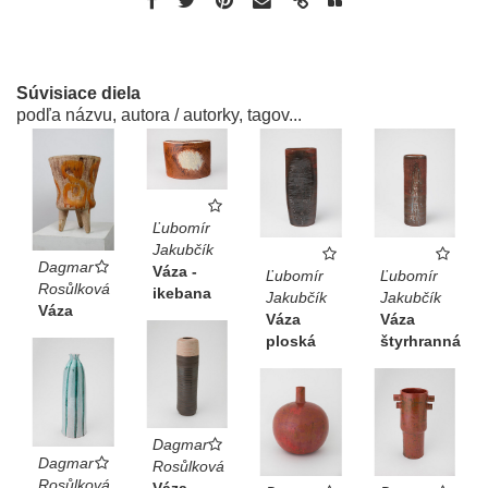
Súvisiace diela
podľa názvu, autora / autorky, tagov...
Ľubomír
Jakubčík
Dagmar
Váza -
Ľubomír
Ľubomír
Rosůlková
ikebana
Jakubčík
Jakubčík
Váza
Váza
Váza
ploská
štyrhranná
Dagmar
Dagmar
Rosůlková
Rosůlková