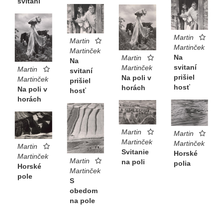
svitaní
Martin
Martin
Martinček
Martinček
Na
Martin
Na
svitaní
Martinček
Martin
svitaní
prišiel
Na poli v
Martinček
prišiel
hosť
horách
Na poli v
hosť
horách
Martin
Martin
Martinček
Martinček
Martin
Svitanie
Horské
Martinček
Martin
na poli
polia
Horské
Martinček
pole
S
obedom
na pole