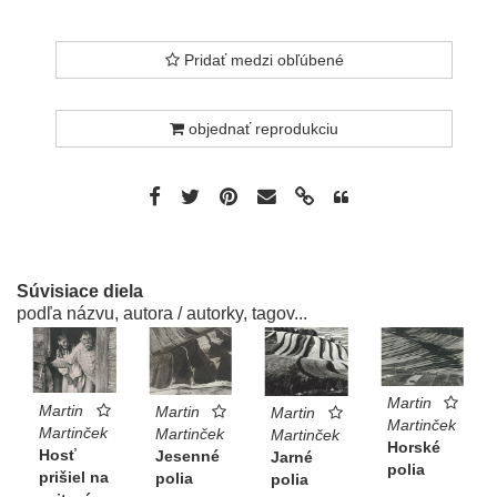
Pridať medzi obľúbené
objednať reprodukciu
Súvisiace diela
podľa názvu, autora / autorky, tagov...
Martin
Martin
Martin
Martin
Martinček
Martinček
Martinček
Martinček
Horské
Hosť
Jesenné
Jarné
polia
prišiel na
polia
polia