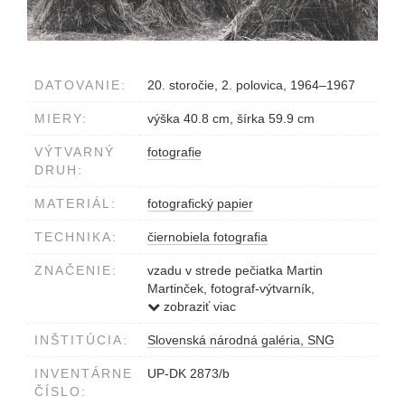
DATOVANIE:
20. storočie, 2. polovica, 1964–1967
MIERY:
výška 40.8 cm, šírka 59.9 cm
VÝTVARNÝ
fotografie
DRUH:
MATERIÁL:
fotografický papier
TECHNIKA:
čiernobiela fotografia
ZNAČENIE:
vzadu v strede pečiatka Martin
Martinček, fotograf-výtvarník,
Liptovský Mikuláš, Czechoslovakia
zobraziť viac
INŠTITÚCIA:
Slovenská národná galéria, SNG
INVENTÁRNE
UP-DK 2873/b
ČÍSLO: