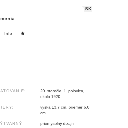
SK
menia
Info
ATOVANIE:
20. storočie, 1. polovica,
okolo 1920
IERY:
výška 13.7 cm, priemer 6.0
cm
VÝTVARNÝ
priemyselný dizajn