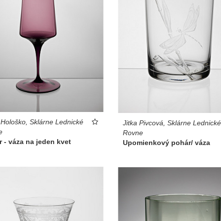
 Hološko, Sklárne Lednické
Jitka Pivcová, Sklárne Lednické
e
Rovne
 - váza na jeden kvet
Upomienkový pohár/ váza