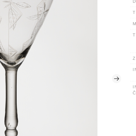
D
T
M
T
Z
I
I
Č