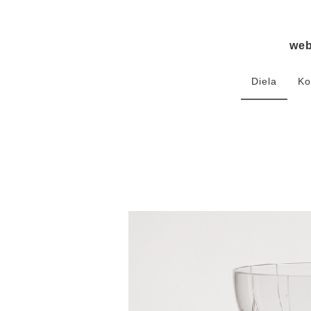
we
Diela
Ko