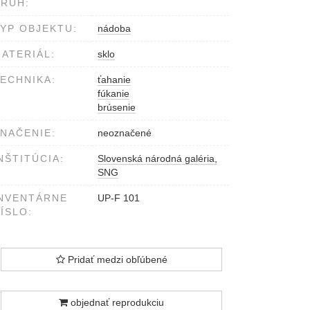
RUH:
YP OBJEKTU:
nádoba
ATERIÁL:
sklo
ECHNIKA:
ťahanie
fúkanie
brúsenie
NAČENIE:
neoznačené
NŠTITÚCIA:
Slovenská národná galéria,
SNG
NVENTÁRNE
UP-F 101
ÍSLO:
Pridať medzi obľúbené
objednať reprodukciu