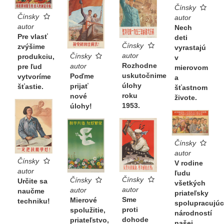
Čínsky
Čínsky
autor
autor
Nech
Pre vlasť
deti
Čínsky
zvýšime
vyrastajú
autor
Čínsky
produkciu,
v
Rozhodne
autor
pre ľud
mierovom
uskutočnime
Poďme
vytvoríme
a
úlohy
prijať
šťastie.
šťastnom
roku
nové
živote.
1953.
úlohy!
Čínsky
autor
Čínsky
V rodine
autor
ľudu
Čínsky
Čínsky
Určite sa
všetkých
autor
autor
naučme
priateľsky
Sme
Mierové
techniku!
spolupracujúc
proti
spolužitie,
národností
dohode
priateľstvo,
našej