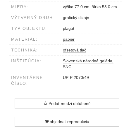
MIERY:
výška 77.0 cm, šírka 53.0 cm
VÝTVARNÝ DRUH:
grafický dizajn
TYP OBJEKTU:
plagát
MATERIÁL:
papier
TECHNIKA:
ofsetová tlač
INŠTITÚCIA:
Slovenská národná galéria,
SNG
INVENTÁRNE
UP-P 2070/49
ČÍSLO:
Pridať medzi obľúbené
objednať reprodukciu