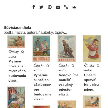
Súvisiace diela
podľa názvu, autora / autorky, tagov...
Čínsky
autor
My sme
Čínsky
Čínsky
Čínsky
nová sila
autor
autor
autor
mierového
Nedovolíme
Vyberme
Chcem
budovania
narušiť
si našich
spraviť
vlasti.
vzdušný
zástupcov
holubicu
priestor
pre
mieru.
vlasti.
budovanie
vlasti.