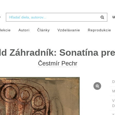
b
u
lekcie
Autori
Články
Vzdelávanie
Reprodukcie
d Záhradník: Sonatína pr
Čestmír Pechr
D
M
D