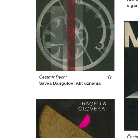
cigar
Čestmír Pechr
Savva Dangulov: Akt uznania
Čestm