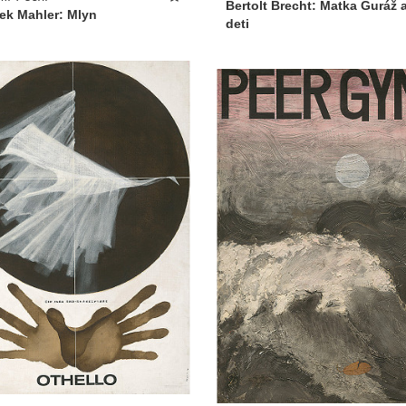
Bertolt Brecht: Matka Guráž a
ek Mahler: Mlyn
deti