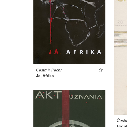
Čestmír Pechr
Ja, Afrika
Čestm
Hronk