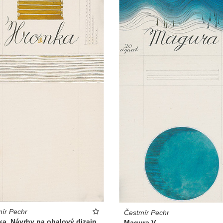
ír Pechr
Čestmír Pechr
a. Návrhy na obalový dizajn
Magura V.