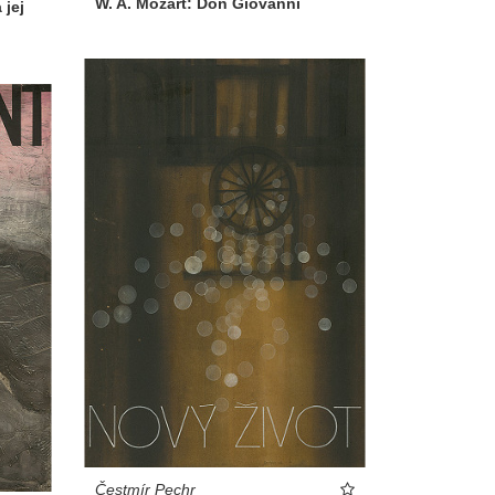
W. A. Mozart: Don Giovanni
 jej
Čestmír Pechr