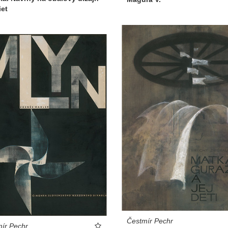
iet
Čestmír Pechr
ír Pechr