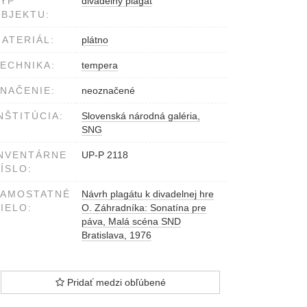
YP
divadelný plagát
BJEKTU:
ATERIÁL:
plátno
ECHNIKA:
tempera
NAČENIE:
neoznačené
NŠTITÚCIA:
Slovenská národná galéria,
SNG
NVENTÁRNE
UP-P 2118
ÍSLO:
SAMOSTATNÉ
Návrh plagátu k divadelnej hre
IELO:
O. Záhradníka: Sonatína pre
páva, Malá scéna SND
Bratislava, 1976
Pridať medzi obľúbené