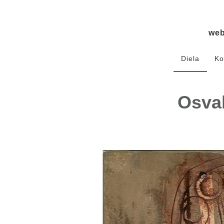
we
Diela
Ko
Osval