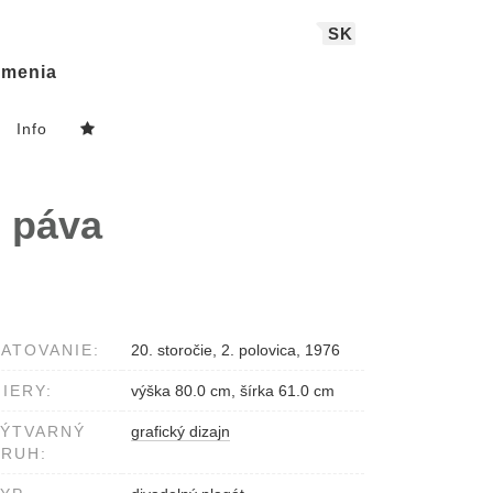
SK
menia
Info
e páva
ATOVANIE:
20. storočie, 2. polovica, 1976
IERY:
výška 80.0 cm, šírka 61.0 cm
VÝTVARNÝ
grafický dizajn
RUH: