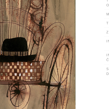
T
O
M
T
Z
I
I
Č
D