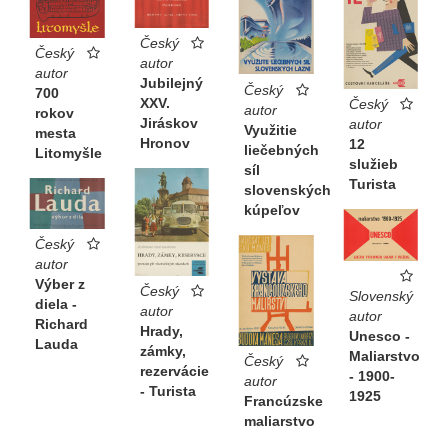
Český
Český
autor
autor
Jubilejný
Český
700
XXV.
Český
autor
rokov
Jiráskov
autor
Využitie
mesta
Hronov
12
liečebných
Litomyšle
služieb
síl
Turista
slovenských
kúpeľov
Český
autor
Výber z
Český
Slovenský
diela -
autor
autor
Richard
Hrady,
Unesco -
Lauda
zámky,
Maliarstvo
Český
rezervácie
- 1900-
autor
- Turista
1925
Francúzske
maliarstvo