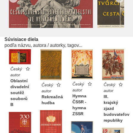
Súvisiace diela
podľa názvu, autora / autorky, tagov...
Český
autor
Oblastní
Český
Český
Český
divadelní
autor
autor
autor
soutěž
Hymna
III.
Rekreačná
souborů
ČSSR -
krajský
hudba
B
hymna
zjazd
ZSSR
budovateľov
republiky