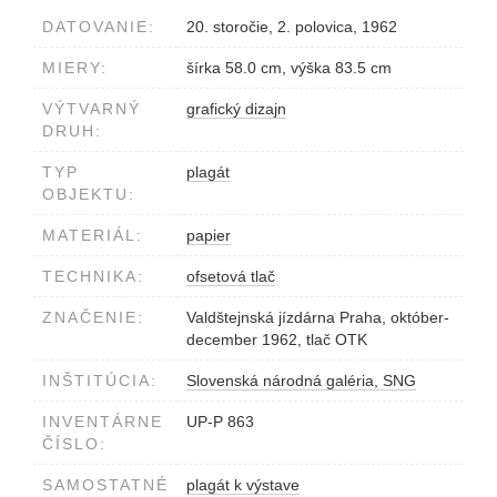
DATOVANIE:
20. storočie, 2. polovica, 1962
MIERY:
šírka 58.0 cm, výška 83.5 cm
VÝTVARNÝ
grafický dizajn
DRUH:
TYP
plagát
OBJEKTU:
MATERIÁL:
papier
TECHNIKA:
ofsetová tlač
ZNAČENIE:
Valdštejnská jízdárna Praha, október-
december 1962, tlač OTK
INŠTITÚCIA:
Slovenská národná galéria, SNG
INVENTÁRNE
UP-P 863
ČÍSLO:
SAMOSTATNÉ
plagát k výstave