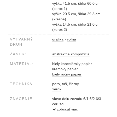
výška 41.5 cm, šírka 60.0 cm
(xerox 1)
výška 20.5 cm, šírka 29.8 cm
(kresba)
výška 14.5 cm, šírka 21.0 cm
(xerox 2)
VÝTVARNÝ
grafika
›
voľná
DRUH:
ŽÁNER:
abstraktná kompozícia
MATERIÁL:
biely kancelársky papier
krémový papier
biely ručný papier
TECHNIKA:
pero, tuš, čierny
xerox
ZNAČENIE:
vľavo dolu zozadu 6/1 6/2 6/3
ceruzou
vstrede dolu zozadu D. Chatrný
zobraziť viac
00