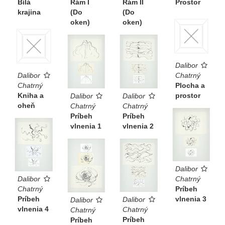
Bílá
Rám I
Rám II
Prostor
krajina
(Do
(Do
oken)
oken)
Dalibor
Dalibor
Chatrný
Chatrný
Plocha a
Kniha a
prostor
Dalibor
Dalibor
oheň
Chatrný
Chatrný
Príbeh
Príbeh
vlnenia 2
vlnenia 1
Dalibor
Chatrný
Dalibor
Príbeh
Chatrný
vlnenia 3
Príbeh
Dalibor
Dalibor
vlnenia 4
Chatrný
Chatrný
Príbeh
Príbeh