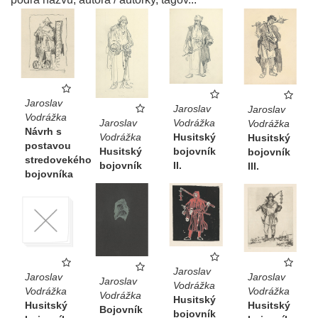
Jaroslav
Jaroslav
Jaroslav
Vodrážka
Jaroslav
Vodrážka
Vodrážka
Návrh s
Vodrážka
Husitský
Husitský
postavou
Husitský
bojovník
bojovník
stredovekého
bojovník
II.
III.
bojovníka
Jaroslav
Jaroslav
Jaroslav
Jaroslav
Vodrážka
Vodrážka
Vodrážka
Vodrážka
Husitský
Husitský
Husitský
Bojovník
bojovník