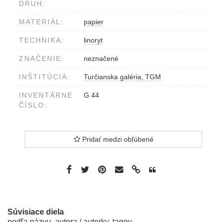
DRUH:
MATERIÁL:
papier
TECHNIKA:
linoryt
ZNAČENIE:
neznačené
INŠTITÚCIA:
Turčianska galéria, TGM
INVENTÁRNE
G 44
ČÍSLO:
Pridať medzi obľúbené
Súvisiace diela
podľa názvu, autora / autorky, tagov...