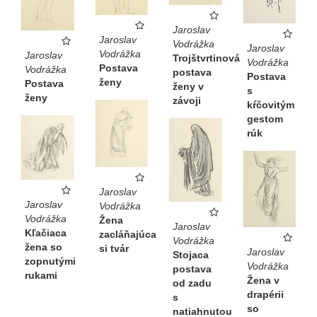
Jaroslav
Jaroslav
Vodrážka
Jaroslav
Vodrážka
Jaroslav
Trojštvrtinová
Vodrážka
Postava
Vodrážka
postava
Postava
ženy
Postava
ženy v
s
ženy
závoji
kŕčovitým
gestom
rúk
Jaroslav
Jaroslav
Vodrážka
Vodrážka
Žena
Jaroslav
Kľačiaca
zacláňajúca
Vodrážka
žena so
si tvár
Jaroslav
Stojaca
zopnutými
Vodrážka
postava
rukami
Žena v
od zadu
drapérii
s
so
natiahnutou