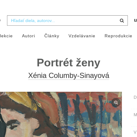
b
u
lekcie
Autori
Články
Vzdelávanie
Reprodukcie
Portrét ženy
Xénia Columby-Sinayová
D
M
V