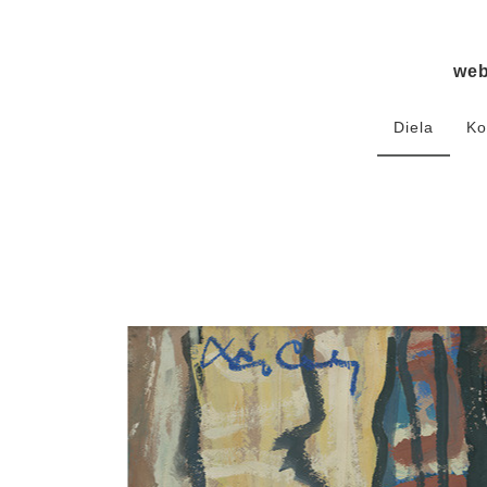
we
Diela
Ko