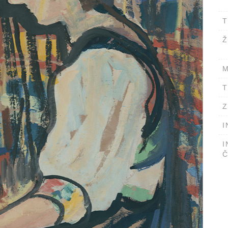
T
Ž
M
T
Z
I
I
Č