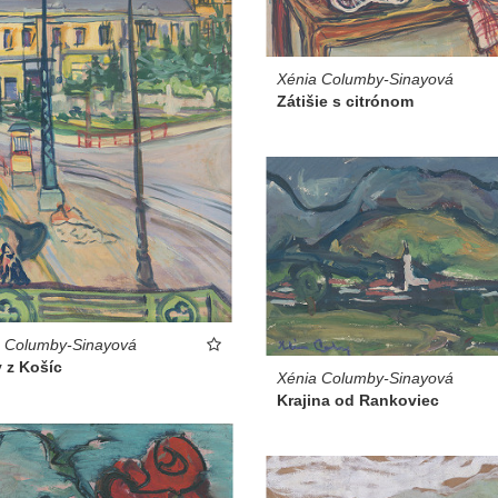
Xénia Columby-Sinayová
Zátišie s citrónom
a Columby-Sinayová
 z Košíc
Xénia Columby-Sinayová
Krajina od Rankoviec