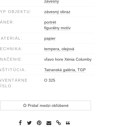
závesný
YP OBJEKTU:
závesný obraz
ÁNER:
portrét
figurálny motív
ATERIÁL:
papier
ECHNIKA:
tempera, olejová
NAČENIE:
vľavo hore Xénia Columby
NŠTITÚCIA:
Tatranská galéria, TGP
NVENTÁRNE
O 325
ÍSLO:
Pridať medzi obľúbené