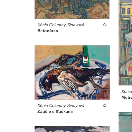
Xénia Columby-Sinayová
Betonárka
Xéni
Motív
Xénia Columby-Sinayová
Zátišie s fľaškami