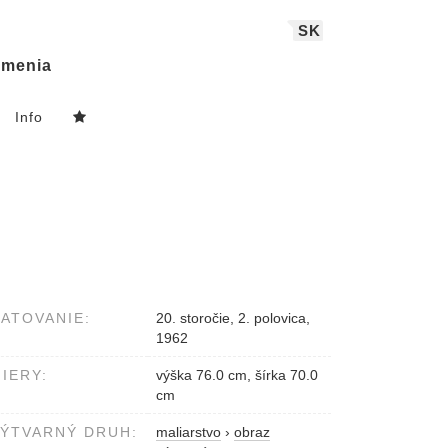
SK
menia
Info
ATOVANIE:
20. storočie, 2. polovica,
1962
IERY:
výška 76.0 cm, šírka 70.0
cm
ÝTVARNÝ DRUH:
maliarstvo
›
obraz