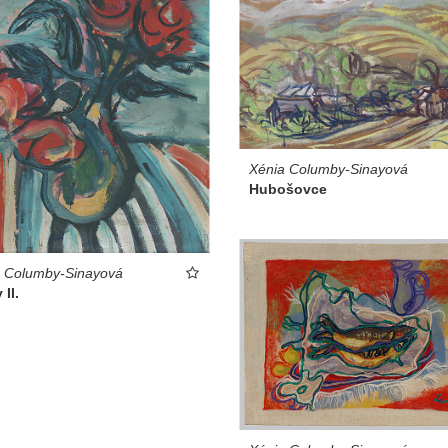
Xénia Columby-Sinayová
Hubošovce
a Columby-Sinayová
 II.