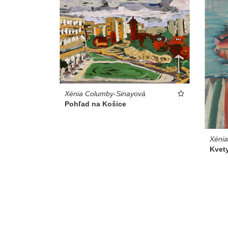
Xénia Columby-Sinayová
Pohľad na Košice
Xéni
Kvety