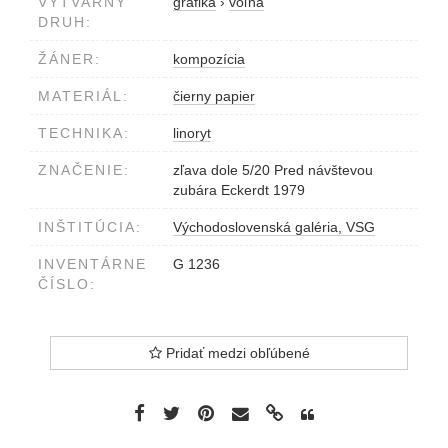
VÝTVARNÝ
grafika
›
voľná
DRUH:
ŽÁNER:
kompozícia
MATERIÁL:
čierny papier
TECHNIKA:
linoryt
ZNAČENIE:
zľava dole 5/20 Pred návštevou
zubára Eckerdt 1979
INŠTITÚCIA:
Východoslovenská galéria, VSG
INVENTÁRNE
G 1236
ČÍSLO:
Pridať medzi obľúbené