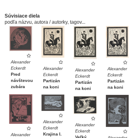
Súvisiace diela
podľa názvu, autora / autorky, tagov...
Alexander
Eckerdt
Alexander
Alexander
Alexander
Pred
Eckerdt
Eckerdt
Eckerdt
návštevou
Partizán
Partizán
Partizán
zubára
na koni
na koni
na koni
Alexander
Alexander
Eckerdt
Eckerdt
Krajina I.
Alexander
Veľký
Alexander