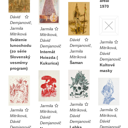
areál
1970
Dávid
Demjanovič,
Jarmila
Jarmila
Mitríková
Mitríková,
Svätenie
Dávid
Dávid
Jarmila
lunochodu
Demjanovič,
Demjanovič
Mitríková,
(zo série
Jarmila
Internát
Dávid
Slovenský
Mitríková
Hviezda (
Demjanovič
vesmírny
Šaman
Kukurica)
Kultové
program)
masky
Jarmila
Jarmila
Jarmila
Jarmila
Mitríková,
Mitríková,
Mitríková,
Mitríková,
Dávid
Dávid
Dávid
Dávid
Demjanovič
Demjanovič
Demjanovič
Demjanovič
Lebka