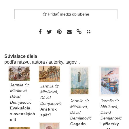
Pridať medzi obľúbené
Súvisiace diela
podľa názvu, autora / autorky, tagov...
Jarmila
Jarmila
Mitríková,
Mitríková,
Dávid
Dávid
Jarmila
Jarmila
Demjanovič
Demjanovič
Mitríková,
Mitríková,
Evakuácia
Ani krok
Dávid
Dávid
slovenských
späť!
Demjanovič
Demjanovič
elít
Lyžiarsky
Gagarin