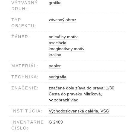
VÝTVARNÝ
grafika
DRUH:
TYP
závesný obraz
OBJEKTU:
ŽÁNER:
animálny motív
asociácia
imaginatívny motív
krajina
MATERIÁL:
papier
TECHNIKA:
serigrafia
ZNAČENIE:
značené dole zľava do prava: 1/30
Cesta do praveku Mitríková,
Demjanovič, MMXXI
zobraziť viac
INŠTITÚCIA:
Východoslovenská galéria, VSG
INVENTÁRNE
G 2409
ČÍSLO: