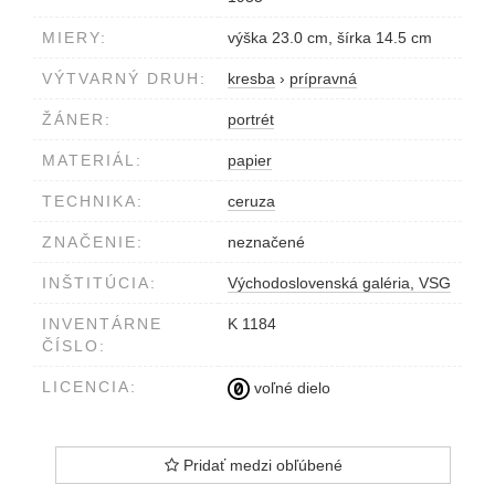
MIERY:
výška 23.0 cm, šírka 14.5 cm
VÝTVARNÝ DRUH:
kresba
›
prípravná
ŽÁNER:
portrét
MATERIÁL:
papier
TECHNIKA:
ceruza
ZNAČENIE:
neznačené
INŠTITÚCIA:
Východoslovenská galéria, VSG
INVENTÁRNE
K 1184
ČÍSLO:
LICENCIA:
voľné dielo
Pridať medzi obľúbené