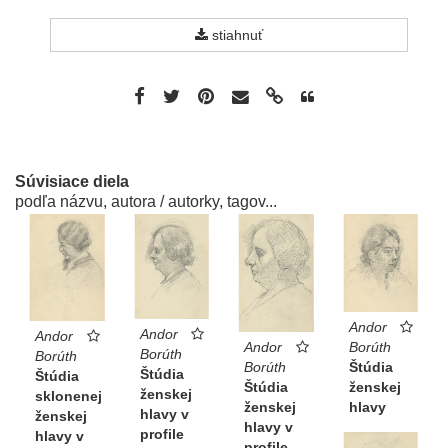
stiahnuť
Súvisiace diela
podľa názvu, autora / autorky, tagov...
Andor
Andor
Andor
Andor
Borúth
Borúth
Borúth
Borúth
Štúdia
Štúdia
Štúdia
Štúdia
ženskej
ženskej
sklonenej
ženskej
hlavy
hlavy v
ženskej
hlavy v
profile
hlavy v
profile