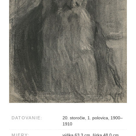
DATOVANIE:
20. storočie, 1. polovica, 1900–
1910
MIERY:
výška 63.3 cm, šírka 48.0 cm