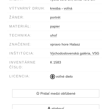
VÝTVARNÝ DRUH:
kresba
›
voľná
ŽÁNER:
portrét
MATERIÁL:
papier
TECHNIKA:
uhoľ
ZNAČENIE:
vpravo hore Halasz
INŠTITÚCIA:
Východoslovenská galéria, VSG
INVENTÁRNE
K 1583
ČÍSLO:
LICENCIA:
voľné dielo
Pridať medzi obľúbené
stiahnuť