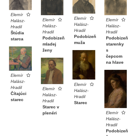
Elemír
Elemír
Elemír
Elemír
Halász-
Halász-
Halász-
Halász-
Hradil
Hradil
Hradil
Hradil
Štúdia
Podobizeň
Podobizeň
Podobizeň
starca
muža
mladej
starenky
ženy
s
čepcom
na hlave
Elemír
Halász-
Elemír
Hradil
Elemír
Halász-
Čítajúci
Halász-
Hradil
starec
Hradil
Starec
Starec v
Elemír
plenéri
Halász-
Hradil
Podobizeň