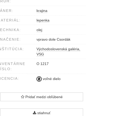
RUH:
ÁNER:
krajina
ATERIÁL:
lepenka
ECHNIKA:
olej
NAČENIE:
vpravo dole Csordák
NŠTITÚCIA:
Východoslovenská galéria,
VSG
NVENTÁRNE
O 1217
ÍSLO:
ICENCIA:
voľné dielo
Pridať medzi obľúbené
stiahnuť