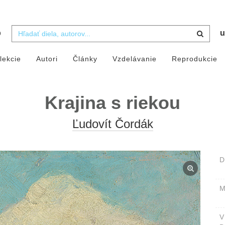
b
u
lekcie
Autori
Články
Vzdelávanie
Reprodukcie
Krajina s riekou
Ľudovít Čordák
D
M