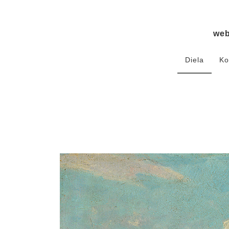
we
Diela
Ko