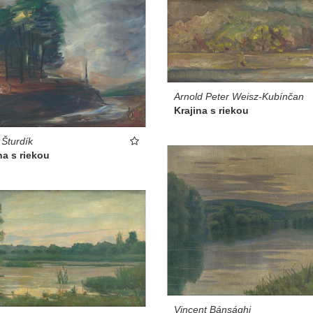
Arnold Peter Weisz-Kubínčan
Krajina s riekou
 Šturdík
na s riekou
Vincent Bánsághi