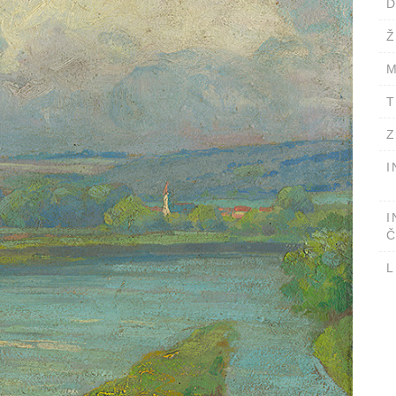
D
Ž
M
T
Z
I
I
Č
L