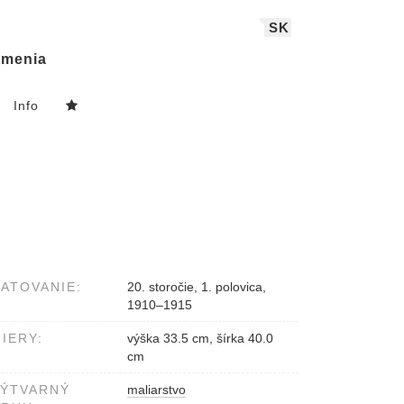
SK
menia
Info
ATOVANIE:
20. storočie, 1. polovica,
1910–1915
IERY:
výška 33.5 cm, šírka 40.0
cm
VÝTVARNÝ
maliarstvo