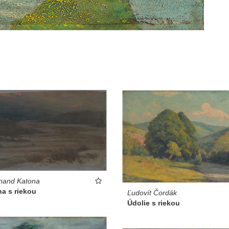
nand Katona
na s riekou
Ľudovít Čordák
Údolie s riekou