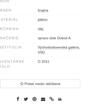
RUH:
ÁNER:
krajina
ATERIÁL:
plátno
ECHNIKA:
olej
NAČENIE:
vpravo dole Doboš A.
NŠTITÚCIA:
Východoslovenská galéria,
VSG
NVENTÁRNE
O 2011
ÍSLO:
Pridať medzi obľúbené