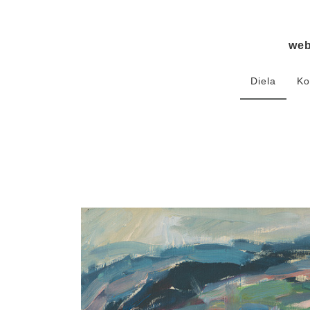
we
Diela
Ko