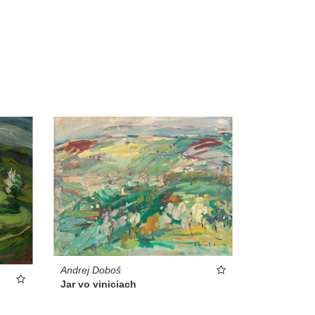
Andrej Doboš
Jar vo viniciach