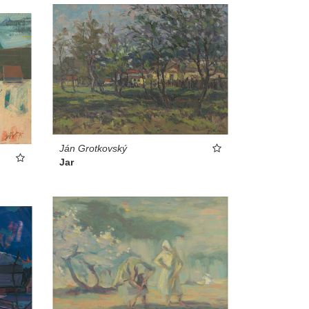
Ján Grotkovský
Jar