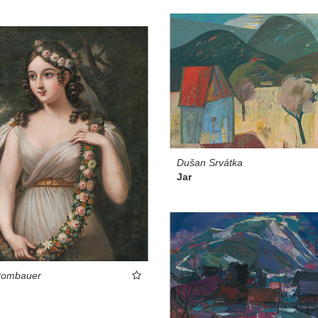
Dušan Srvátka
Jar
Rombauer