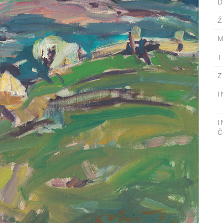
D
Ž
M
T
Z
I
I
Č