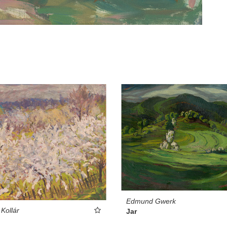
Edmund Gwerk
 Kollár
Jar