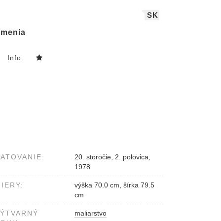
SK
menia
Info
ATOVANIE:
20. storočie, 2. polovica,
1978
IERY:
výška 70.0 cm, šírka 79.5
cm
VÝTVARNÝ
maliarstvo