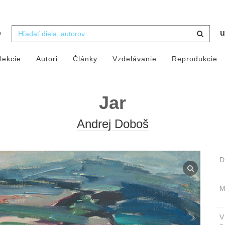
b
u
lekcie
Autori
Články
Vzdelávanie
Reprodukcie
Jar
Andrej Doboš
D
M