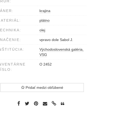
RUH:
ÁNER:
krajina
ATERIÁL:
plátno
ECHNIKA:
olej
NAČENIE:
vpravo dole Sabol J.
NŠTITÚCIA:
Východoslovenská galéria,
VSG
NVENTÁRNE
O 2452
ÍSLO:
Pridať medzi obľúbené