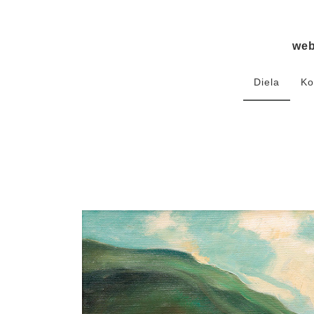
we
Diela
Ko