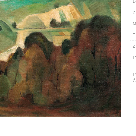
D
Ž
M
T
Z
I
I
Č