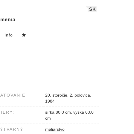
SK
menia
Info
ATOVANIE:
20. storočie, 2. polovica,
1984
IERY:
šírka 80.0 cm, výška 60.0
cm
VÝTVARNÝ
maliarstvo