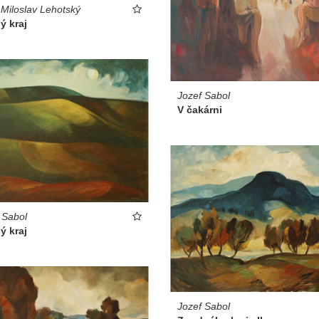
 Miloslav Lehotský
ý kraj
Jozef Sabol
V čakárni
 Sabol
ý kraj
Jozef Sabol