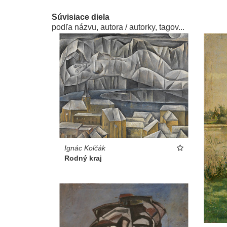
Súvisiace diela
podľa názvu, autora / autorky, tagov...
Ignác Kolčák
Rodný kraj