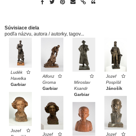
Súvisiace diela
podľa názvu, autora / autorky, tagov...
Luděk
Alfonz
Jozef
Havelka
Groma
Miroslav
Pospíšil
Garbiar
Garbiar
Ksandr
Jánošík
Garbiar
Jozef
Jozef
Jozef