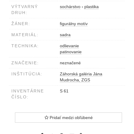
VÝTVARNÝ
sochárstvo
›
plastika
DRUH:
ŽÁNER:
figurálny motív
MATERIÁL:
sadra
TECHNIKA:
odlievanie
patinovanie
ZNAČENIE:
neznačené
INŠTITÚCIA:
Záhorská galéria Jána
Mudrocha, ZGS
INVENTÁRNE
S 61
ČÍSLO:
Pridať medzi obľúbené