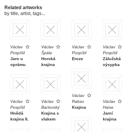
Related artworks
by title, artist, tags...
Václav
Václav
Václav
Václav
Pospíšil
Špála
Pospíšil
Pospíšil
Jaro u
Horská
Eroze
Zálužská
oprámu
krajina
výsypka
Václav
Václav
Václav
Rabas
Václav
Pospíšil
Bartovský
Krajina
Haise
Hnědá
Krajina s
Jarní
krajina II.
vlakem
krajina