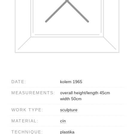
DATE:
kolem 1965
MEASUREMENTS:
overall height/length 45cm
width 50cm
WORK TYPE:
sculpture
MATERIAL:
cín
TECHNIQUE:
plastika