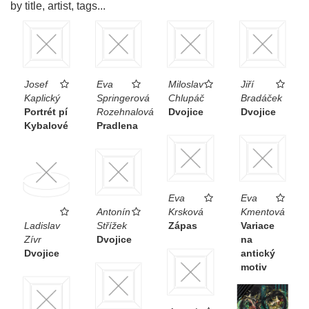
by title, artist, tags...
Josef
Eva
Miloslav
Jiří
Kaplický
Springerová
Chlupáč
Bradáček
Portrét pí
Rozehnalová
Dvojice
Dvojice
Kybalové
Pradlena
Eva
Eva
Antonín
Krsková
Kmentová
Ladislav
Střížek
Zápas
Variace
Zívr
Dvojice
na
Dvojice
antický
motiv