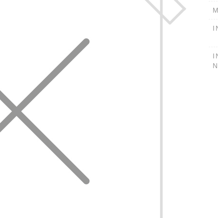
M
I
I