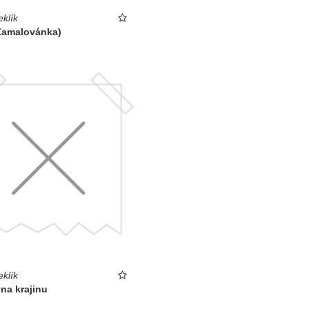
eklík
(Zamalovánka)
eklík
 na krajinu