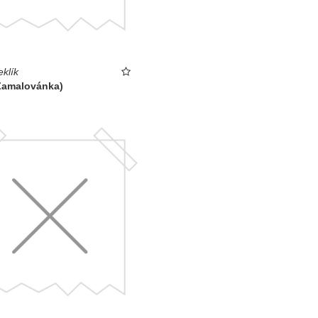
eklík
(Zamalovánka)