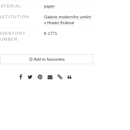
ATERIAL:
paper
NSTITUTION:
Galerie moderního umění
v Hradci Králové
NVENTORY
K 1771
NUMBER:
Add to favourites