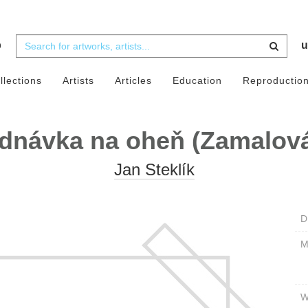
b
u
llections
Artists
Articles
Education
Reproductio
dnávka na oheň (Zamalov
Jan Steklík
D
W