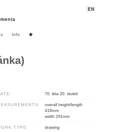
EN
menia
ns
Info
ánka)
ATE:
70. léta 20. století
MEASUREMENTS:
overall height/length
418mm
width 291mm
ORK TYPE:
drawing