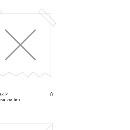
eklík
 na krajinu