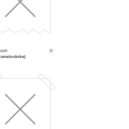
eklík
(Zamalovánka)