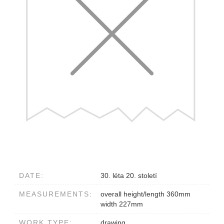
DATE:
30. léta 20. století
MEASUREMENTS:
overall height/length 360mm
width 227mm
WORK TYPE:
drawing