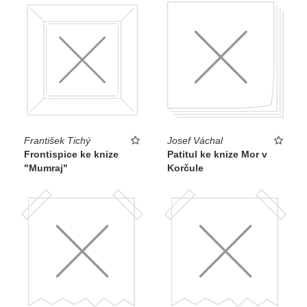
František Tichý
Josef Váchal
Frontispice ke knize
Patitul ke knize Mor v
"Mumraj"
Korčule