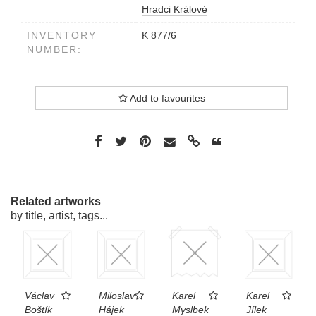
Hradci Králové
INVENTORY
K 877/6
NUMBER:
Add to favourites
Related artworks
by title, artist, tags...
Václav
Miloslav
Karel
Karel
Boštík
Hájek
Myslbek
Jílek