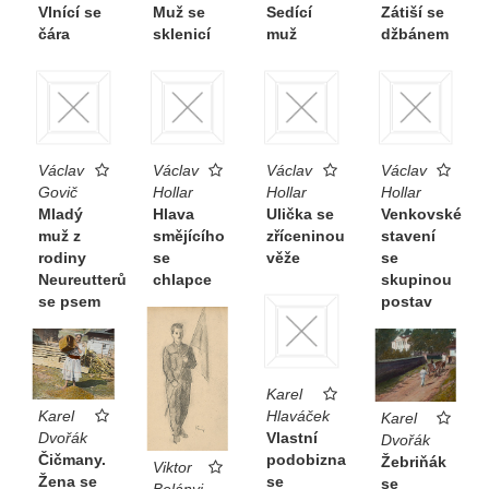
Vlnící se
Muž se
Sedící
Zátiší se
čára
sklenicí
muž
džbánem
Václav
Václav
Václav
Václav
Govič
Hollar
Hollar
Hollar
Mladý
Hlava
Ulička se
Venkovské
muž z
smějícího
zříceninou
stavení
rodiny
se
věže
se
Neureutterů
chlapce
skupinou
se psem
postav
Karel
Hlaváček
Karel
Karel
Vlastní
Dvořák
Dvořák
podobizna
Čičmany.
Žebriňák
Viktor
se
Žena se
se