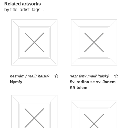
Related artworks
by title, artist, tags...
neznámý malíř italský
neznámý malíř italský
Nymfy
Sv. rodina se sv. Janem
Křtitelem