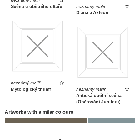
neznámý malíř
Scéna u obětního oltáře
neznámý malíř
Diana a Akteon
neznámý malíř
Mytologický triumf
neznámý malíř
Antická obětní scéna
(Obětování Jupiteru)
Artworks with similar colours