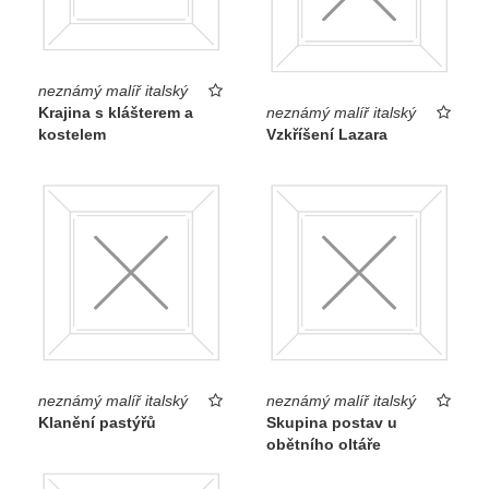
neznámý malíř italský
Krajina s klášterem a
neznámý malíř italský
kostelem
Vzkříšení Lazara
neznámý malíř italský
neznámý malíř italský
Klanění pastýřů
Skupina postav u
obětního oltáře