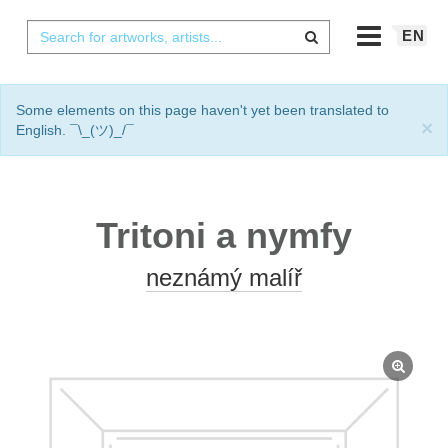
EN
Some elements on this page haven't yet been translated to
×
English. ¯\_(ツ)_/¯
Tritoni a nymfy
neznámý malíř