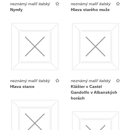
neznámý malíř italský
neznámý malíř italský
Nymfy
Hlava starého muže
neznámý malíř italský
neznámý malíř italský
Hlava starce
Klášter v Castel
Gandolfo v Albanských
horách