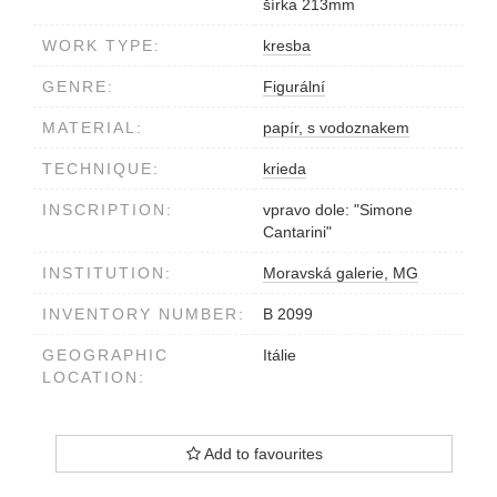
šírka 213mm
WORK TYPE:
kresba
GENRE:
Figurální
MATERIAL:
papír, s vodoznakem
TECHNIQUE:
krieda
INSCRIPTION:
vpravo dole: "Simone
Cantarini"
INSTITUTION:
Moravská galerie, MG
INVENTORY NUMBER:
B 2099
GEOGRAPHIC
Itálie
LOCATION:
Add to favourites