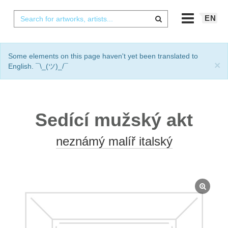
EN
Some elements on this page haven't yet been translated to
×
English. ¯\_(ツ)_/¯
Sedící mužský akt
neznámý malíř italský