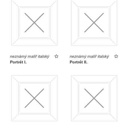
neznámý malíř italský
neznámý malíř italský
Portrét I.
Portrét II.