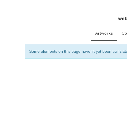
we
Artworks
Co
Some elements on this page haven't yet been translat