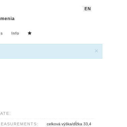
EN
menia
ns
Info
×
ATE:
MEASUREMENTS:
celková výška/dĺžka 33,4