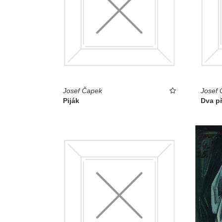
Josef Čapek
Josef 
Piják
Dva př