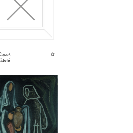
Čapek
átelé