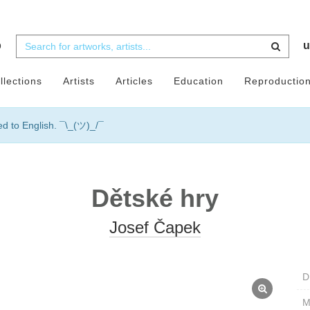
b
u
llections
Artists
Articles
Education
Reproductio
ed to English. ¯\_(ツ)_/¯
Dětské hry
Josef Čapek
D