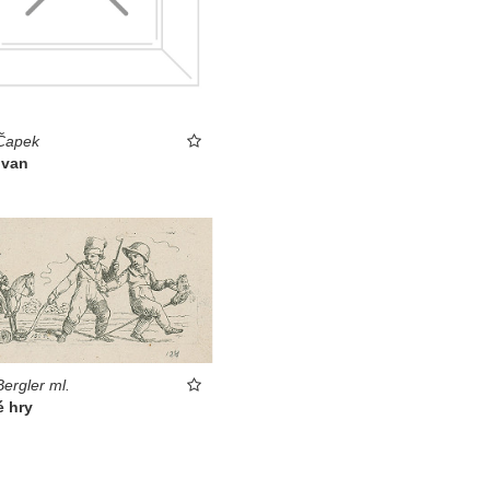
Čapek
 van
Bergler ml.
é hry