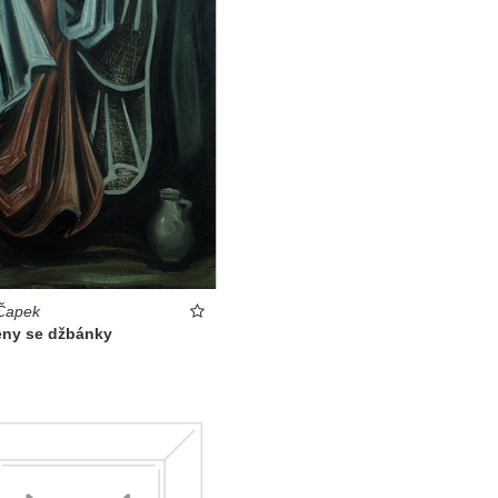
Čapek
eny se džbánky