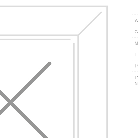
W
G
M
T
I
I