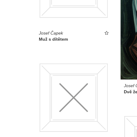
Josef Čapek
Muž s dítětem
Josef 
Dvě ž