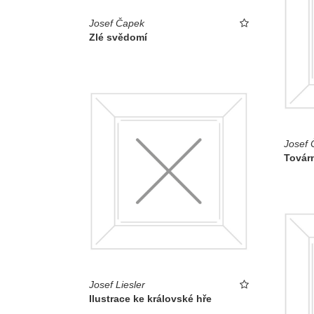
Josef Čapek
Zlé svědomí
Josef 
Továr
Josef Liesler
Ilustrace ke královské hře