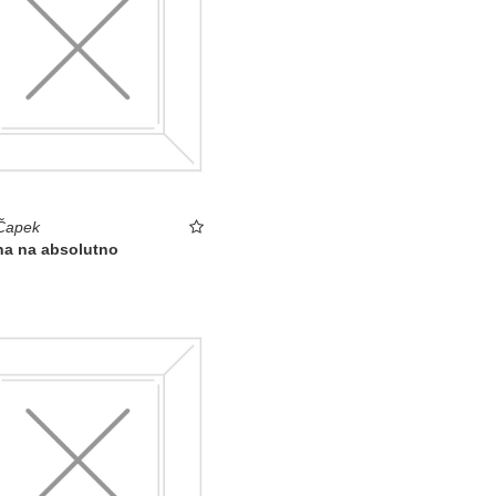
Čapek
na na absolutno