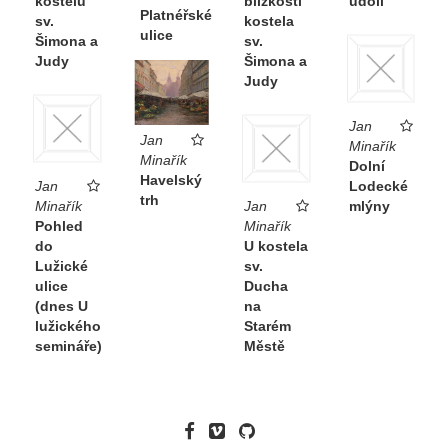
kostelu
blízkosti
údolí
Platnéřské
sv.
kostela
ulice
Šimona a
sv.
Judy
Šimona a
Judy
Jan
Jan
Minařík
Minařík
Dolní
Havelský
Jan
Lodecké
trh
Minařík
Jan
mlýny
Pohled
Minařík
do
U kostela
Lužické
sv.
ulice
Ducha
(dnes U
na
lužického
Starém
semináře)
Městě