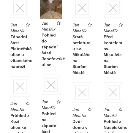
Jan
Jan
Jan
Jan
Minařík
Minařík
Minařík
Minařík
Pohled
Západní
Stará
Před
do
část
prelatura
kostelem
západní
Platnéřská
u sv.
sv.
části
ulice u
Mikuláše
Mikuláše
Josefovské
vltavského
na
na
ulice
nábřeží
Starém
Starém
Městě
Městě
Jan
Jan
Minařík
Minařík
Jan
Jan
Pohled
Průhled z
Minařík
Minařík
na
Kozí
Dvůr
Pohled z
západní
ulice ke
domu v
Nuselského
část