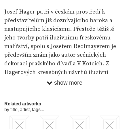
Josef Hager patří v českém prostředí k
představitelům již doznívajícího baroka a
nastupujícího klasicismu. Přestože těžiště
jeho tvorby patří iluzivnímu freskovému
malířství, spolu s Josefem Redlmayerem je
především znám jako autor scénických
dekorací pražského divadla V Kotcích. Z
Hagerových kresebných návrhů iluzivní
architektury, které měly sloužit jako předlohy
show more
pro výzdobu klenby zejména sakrálních
prostor, se v Karáskově galerii zachovaly dva
Related artworks
(inventární č. IK 1245 a IK 1294). Především se
by title, artist, tags...
jedná o náčrt kazatované kupole členěné
kanelovanými pilastry s Nejsvětější Trojicí v