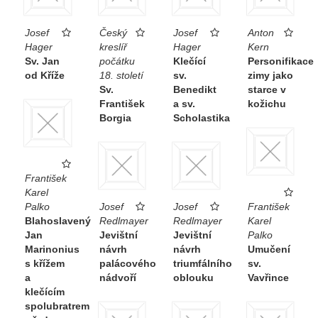
iluzivním okulu a tamburu, který rytmizuje
střídající se sled výklenků a oken s postavami
Josef
Český
Josef
Anton
Hager
kreslíř
Hager
Kern
sv. Prokopa a Sv. Vojtěcha na oblaku. Kresba
Sv. Jan
počátku
Klečící
Personifikace
snad představuje nerealizovanou variantu
od Kříže
18. století
sv.
zimy jako
Sv.
Benedikt
starce v
výzdoby klenby kostela sv. Ducha v Libáni
František
a sv.
kožichu
nebo kostela Panny Marie Utěšitelky v
Borgia
Scholastika
Klášterci nad Ohří.
František
Karel
Palko
Josef
Josef
František
Blahoslavený
Redlmayer
Redlmayer
Karel
Jan
Jevištní
Jevištní
Palko
Marinonius
návrh
návrh
Umučení
s křížem
palácového
triumfálního
sv.
a
nádvoří
oblouku
Vavřince
klečícím
spolubratrem