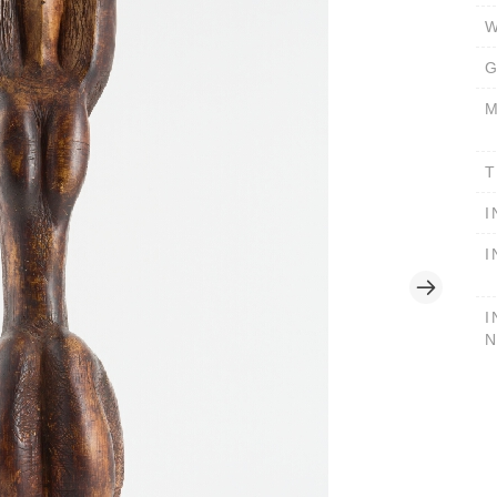
W
G
M
T
I
I
I