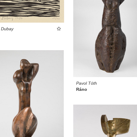
t Dubay
Pavol Tóth
Ráno