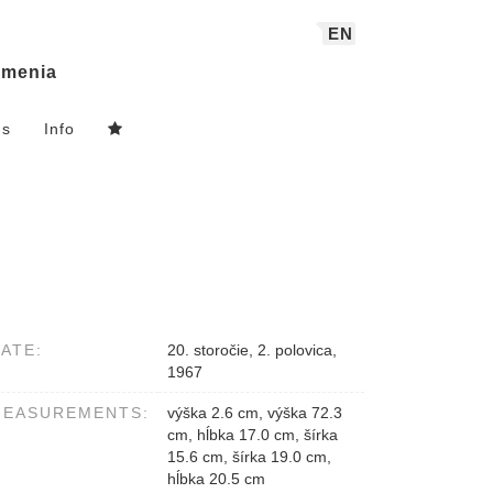
EN
menia
ns
Info
ATE:
20. storočie, 2. polovica,
1967
MEASUREMENTS:
výška 2.6 cm, výška 72.3
cm, hĺbka 17.0 cm, šírka
15.6 cm, šírka 19.0 cm,
hĺbka 20.5 cm