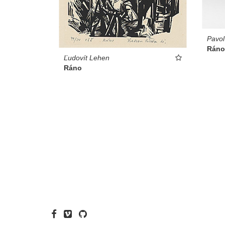
Pavol
Ráno
Ľudovít Lehen
Ráno