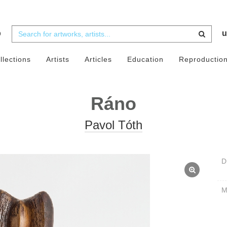
b
u
llections
Artists
Articles
Education
Reproductio
Ráno
Pavol Tóth
D