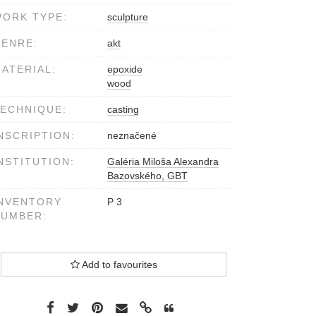
ORK TYPE:
sculpture
ENRE:
akt
ATERIAL:
epoxide
wood
ECHNIQUE:
casting
NSCRIPTION:
neznačené
NSTITUTION:
Galéria Miloša Alexandra
Bazovského, GBT
NVENTORY
P 3
NUMBER:
Add to favourites