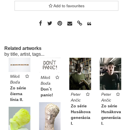
Add to favourites
Related artworks
by title, artist, tags...
Miloš
Miloš
Boďa
Boďa
Zo série
Don´t
čierna
Peter
Peter
panic!
línia II.
Ančic
Ančic
Zo série
Zo série
Husákova
Husákova
generácia
generácia
I.
I.