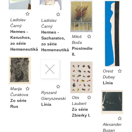
Ladislav
Ladislav
Čarný
Čarný
Hermes -
Hermes -
Miloš
Keruchos,
Sacharatos,
Boďa
zo série
zo série
Prostredie
Hermeneutiká
Hermeneutiká
II.
Orest
Dubay
Línia
Marija
Ryszard
Čurakova
Otis
Gieryszewski
Zo série
Laubert
Línia
Rus
Zo série
Zbierky I.
Alexander
Bugan