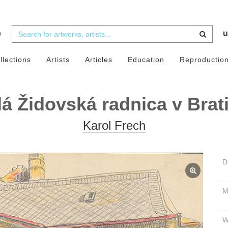
b
u
llections
Artists
Articles
Education
Reproductio
á Židovská radnica v Brat
Karol Frech
D
W