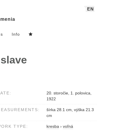
EN
menia
ns
Info
islave
ATE:
20. storočie, 1. polovica,
1922
MEASUREMENTS:
šírka 28.1 cm, výška 21.3
cm
ORK TYPE:
kresba
›
voľná