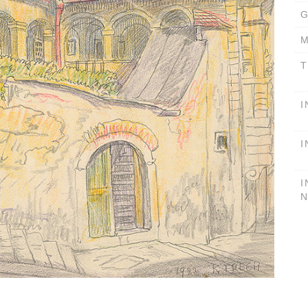
G
M
T
I
I
I