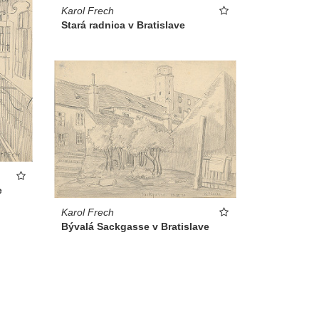
Karol Frech
Stará radnica v Bratislave
e
Karol Frech
Bývalá Sackgasse v Bratislave