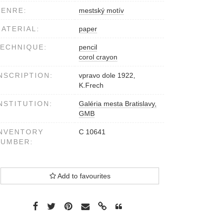
ENRE:
mestský motív
ATERIAL:
paper
ECHNIQUE:
pencil
corol crayon
NSCRIPTION:
vpravo dole 1922,
K.Frech
NSTITUTION:
Galéria mesta Bratislavy,
GMB
NVENTORY
C 10641
NUMBER:
Add to favourites