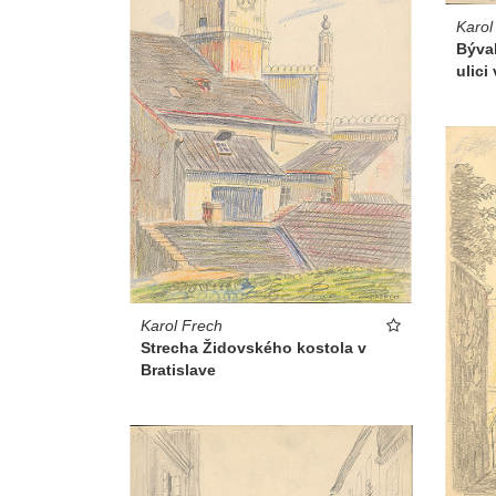
Karol
Býva
ulici
Karol Frech
Strecha Židovského kostola v
Bratislave