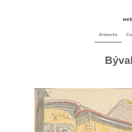
we
Artworks
Co
Býval