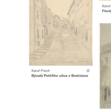
Karol
Flori
Karol Frech
Bývalá Petöfiho ulica v Bratislave