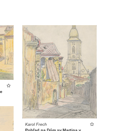
ve
Karol Frech
Pohľad na Dóm sv.Martina v