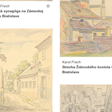
 Frech
lá synagóga na Zámockej
 v Bratislave
Karol Frech
Strecha Židovského kostola 
Bratislave