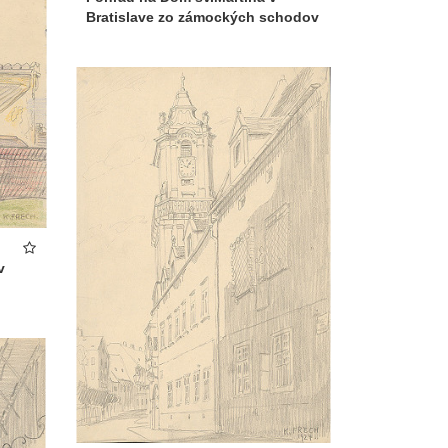
Bratislave zo zámockých schodov
v