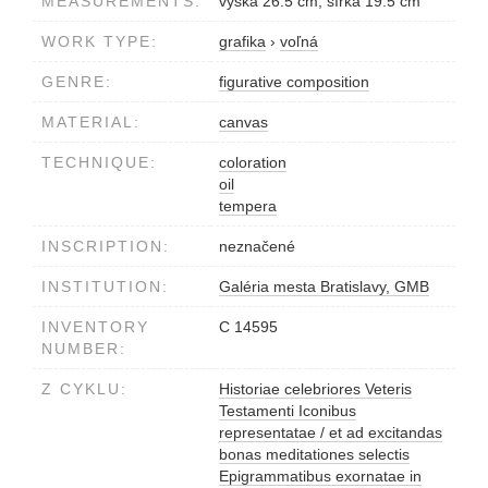
MEASUREMENTS:
výška 26.5 cm, šírka 19.5 cm
WORK TYPE:
grafika
›
voľná
GENRE:
figurative composition
MATERIAL:
canvas
TECHNIQUE:
coloration
oil
tempera
INSCRIPTION:
neznačené
INSTITUTION:
Galéria mesta Bratislavy, GMB
INVENTORY
C 14595
NUMBER:
Z CYKLU:
Historiae celebriores Veteris
Testamenti Iconibus
representatae / et ad excitandas
bonas meditationes selectis
Epigrammatibus exornatae in