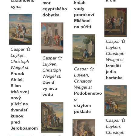
krom
faraónovho
krčah
mor
syna
vody
egyptského
prorokovi
dobytka
Eliášovi
na púšti
Caspar
Luyken,
Caspar
Christoph
Luyken,
Caspar
Weigel st.
Christoph
Luyken,
Izraeliti
Weigel st.
Caspar
Christoph
jedia
Prorok
Luyken,
Weigel st.
baránka
Ahiáš,
Christoph
Dávid
Silan
Weigel st.
vylieva
trhá svoj
Podobenstvo
vodu
nový
o
plášť na
skrytom
dvanásť
poklade
kusov
Caspar
pred
Luyken,
Jeroboamom
Christoph