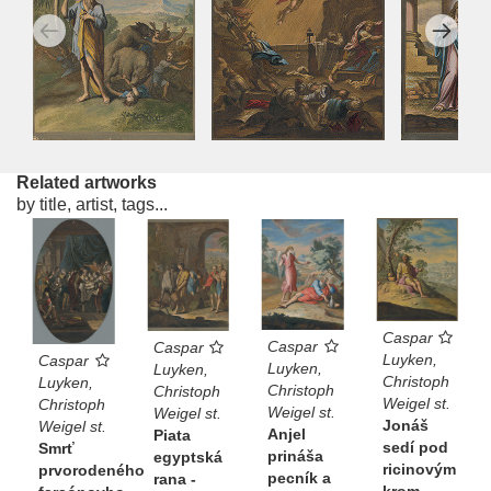
Related artworks
by title, artist, tags...
Caspar
Caspar
Caspar
Luyken,
Caspar
Luyken,
Luyken,
Christoph
Luyken,
Christoph
Christoph
Weigel st.
Christoph
Weigel st.
Weigel st.
Jonáš
Weigel st.
Anjel
Piata
sedí pod
Smrť
prináša
egyptská
ricinovým
prvorodeného
pecník a
rana -