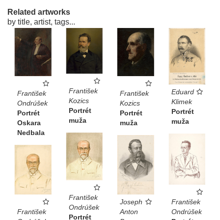
Related artworks
by title, artist, tags...
František
Eduard
František
František
Kozics
Klimek
Kozics
Ondrúšek
Portrét
Portrét
Portrét
Portrét
muža
muža
muža
Oskara
Nedbala
František
František
Joseph
Ondrúšek
Ondrúšek
František
Anton
Portrét