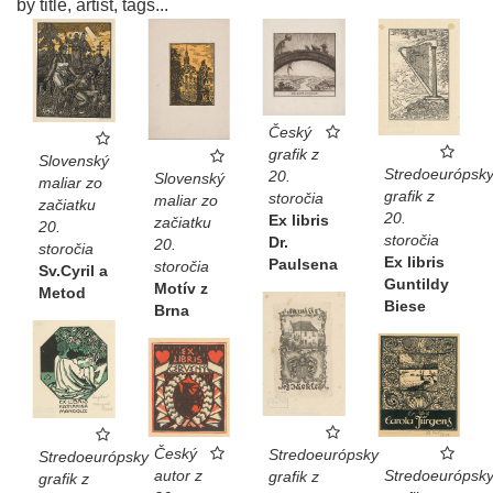
by title, artist, tags...
Český
grafik z
Slovenský
Stredoeurópsk
20.
Slovenský
maliar zo
grafik z
storočia
maliar zo
začiatku
20.
Ex libris
začiatku
20.
storočia
Dr.
20.
storočia
Ex libris
Paulsena
storočia
Sv.Cyril a
Guntildy
Motív z
Metod
Biese
Brna
Český
Stredoeurópsky
Stredoeurópsky
Stredoeurópsk
autor z
grafik z
grafik z