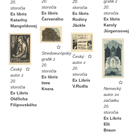
grafik z
20.
20.
20.
20.
storočia
storočia
storočia
storočia
Ex libris
Ex libris
Ex libris
Ex libris
Červeného
Rodiny
Kataríny
Karoly
Jäckle
Mangoldovej
Jürgensovej
Stredoeurópsky
Český
grafik z
autor z
20.
20.
Český
storočia
storočia
autor z
Ex libris
Ex Libris
20.
Imre
V.Rudla
storočia
Nemecký
Knera
Ex Libris
autor zo
Oldřicha
začiatku
Filipovského
20.
storočia
Ex Libris
Elli
Braun