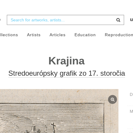
b
u
llections
Artists
Articles
Education
Reproductio
Krajina
Stredoeurópsky grafik zo 17. storočia
D