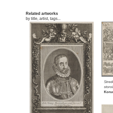
Related artworks
by title, artist, tags...
Stred
storo
Korun