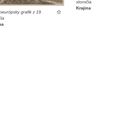
storočia
Krajina
oeurópsky grafik z 19.
čia
na