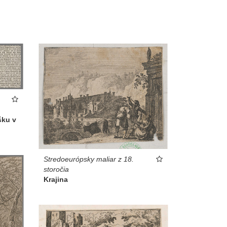
šku v
Stredoeurópsky maliar z 18.
storočia
Krajina