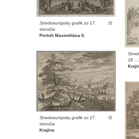
Stredoeurópsky grafik zo 17.
storočia
Portrét Maximiliána II.
Stred
18. - 
Kraji
Stredoeurópsky grafik zo 17.
storočia
Krajina