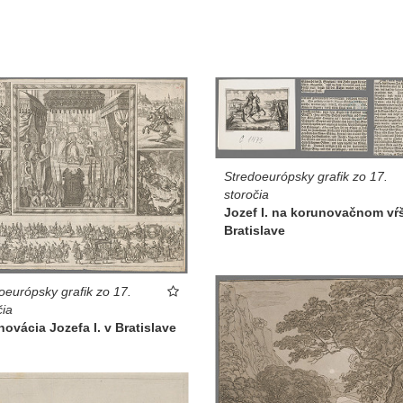
Stredoeurópsky grafik zo 17.
storočia
Jozef I. na korunovačnom vŕ
Bratislave
oeurópsky grafik zo 17.
čia
ovácia Jozefa I. v Bratislave