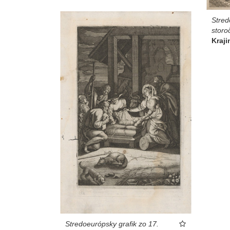
Stred
storo
Kraji
Stredoeurópsky grafik zo 17.