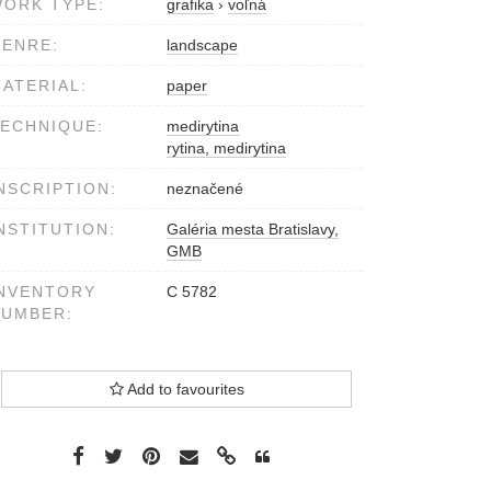
ORK TYPE:
grafika
›
voľná
ENRE:
landscape
ATERIAL:
paper
ECHNIQUE:
medirytina
rytina, medirytina
NSCRIPTION:
neznačené
NSTITUTION:
Galéria mesta Bratislavy,
GMB
NVENTORY
C 5782
NUMBER:
Add to favourites