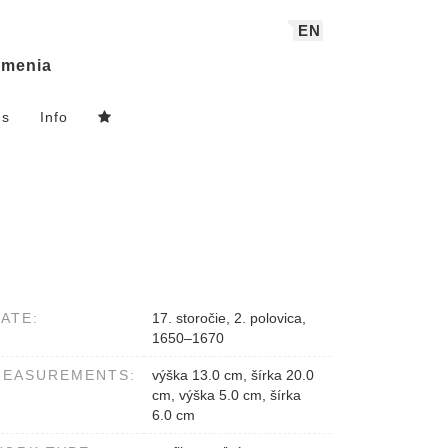
EN
menia
ns
Info
ATE:
17. storočie, 2. polovica,
1650–1670
MEASUREMENTS:
výška 13.0 cm, šírka 20.0
cm, výška 5.0 cm, šírka
6.0 cm