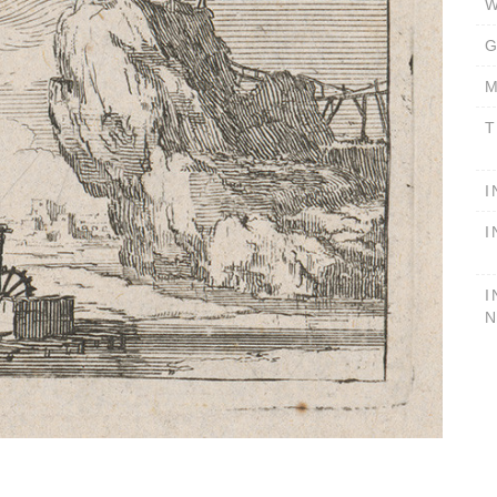
W
G
M
T
I
I
I