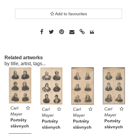
vľavo dole Verlag... in Pesth
Add to favourites
Related artworks
by title, artist, tags...
Carl
Carl
Carl
Carl
Mayer
Mayer
Mayer
Mayer
Portréty
Portréty
Portréty
Portréty
slávnych
slávnych
slávnych
slávnych