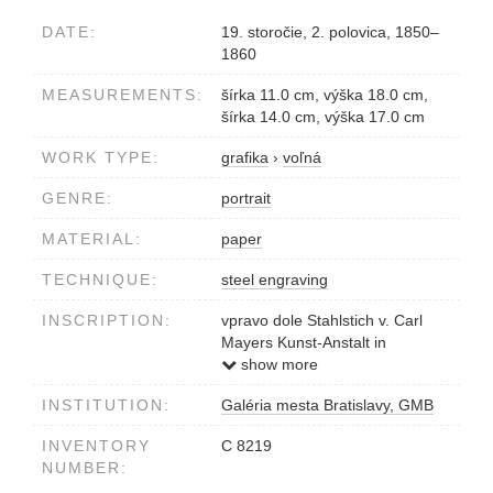
DATE:
19. storočie, 2. polovica, 1850–
1860
MEASUREMENTS:
šírka 11.0 cm, výška 18.0 cm,
šírka 14.0 cm, výška 17.0 cm
WORK TYPE:
grafika
›
voľná
GENRE:
portrait
MATERIAL:
paper
TECHNIQUE:
steel engraving
INSCRIPTION:
vpravo dole Stahlstich v. Carl
Mayers Kunst-Anstalt in
Nürnberg
show more
v ploche obrazu 1784
INSTITUTION:
Galéria mesta Bratislavy, GMB
MEDNYANSZKY 1844... 1772 H.
LAROCHE JACQUELIN 1794...
INVENTORY
C 8219
1714 GLUCK 1787, 1772
NUMBER:
ENGHIEN 1804